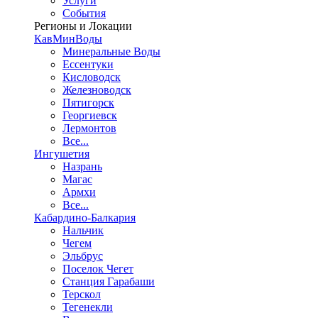
Услуги
События
Регионы и Локации
КавМинВоды
Минеральные Воды
Ессентуки
Кисловодск
Железноводск
Пятигорск
Георгиевск
Лермонтов
Все...
Ингушетия
Назрань
Магас
Армхи
Все...
Кабардино-Балкария
Нальчик
Чегем
Эльбрус
Поселок Чегет
Станция Гарабаши
Терскол
Тегенекли