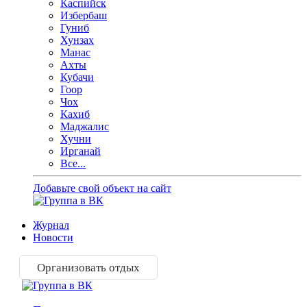
Каспийск
Избербаш
Гуниб
Хунзах
Манас
Ахты
Кубачи
Гоор
Чох
Кахиб
Маджалис
Хучни
Ирганай
Все...
Добавьте свой объект на сайт
Журнал
Новости
Организовать отдых