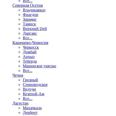
Все...
Северная Осетия
Владикавказ
Фиагдон
Зарамаг
Тамиск
Верхний Цей
Даргавс
Все...
Карачаево-Черкесия
Черкесск
Домбай
Архыз
Теберда
Маринское ущелье
Все...
Чечня
Грозный
Серноводское
Ведучи
Кезеной-Ам
Все...
Дагестан
Махачкала
Дербент