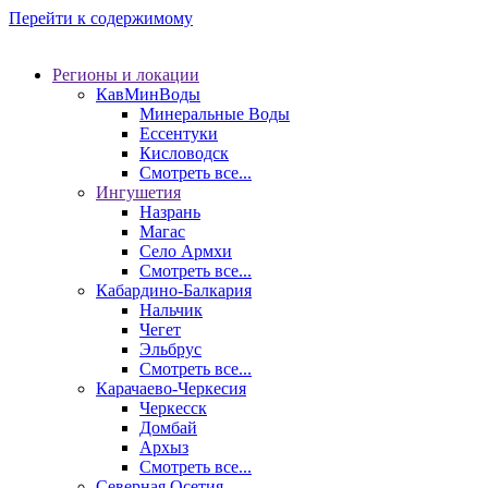
Перейти к содержимому
Регионы и локации
КавМинВоды
Минеральные Воды
Ессентуки
Кисловодск
Смотреть все...
Ингушетия
Назрань
Магас
Село Армхи
Смотреть все...
Кабардино-Балкария
Нальчик
Чегет
Эльбрус
Смотреть все...
Карачаево-Черкесия
Черкесск
Домбай
Архыз
Смотреть все...
Северная Осетия