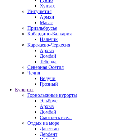
Гуниб
Хунзах
Ингушетия
Армхи
Магас
Приэльбрусье
Кабардино-Балкария
Нальчик
Карачаево-Черкесия
Архыз
Домбай
Теберда
Северная Осетия
Чечня
Ведучи
Грозный
Курорты
Горнолыжные курорты
Эльбрус
Архыз
Домбай
Смотреть все...
Отдых на море
Дагестан
Дербент