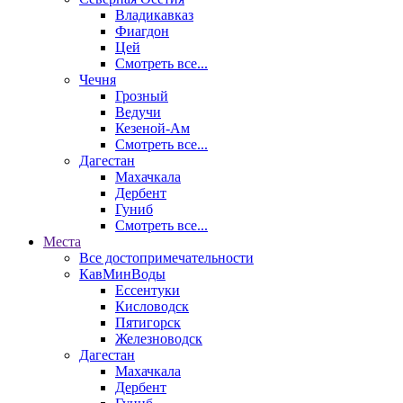
Владикавказ
Фиагдон
Цей
Смотреть все...
Чечня
Грозный
Ведучи
Кезеной-Ам
Смотреть все...
Дагестан
Махачкала
Дербент
Гуниб
Смотреть все...
Места
Все достопримечательности
КавМинВоды
Ессентуки
Кисловодск
Пятигорск
Железноводск
Дагестан
Махачкала
Дербент