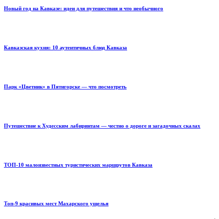
Новый год на Кавказе: идеи для путешествия и что необычного
Кавказская кухня: 10 аутентичных блюд Кавказа
Парк «Цветник» в Пятигорске — что посмотреть
Путешествие к Худесским лабиринтам — честно о дороге и загадочных скалах
ТОП-10 малоизвестных туристических маршрутов Кавказа
Топ-9 красивых мест Махарского ущелья