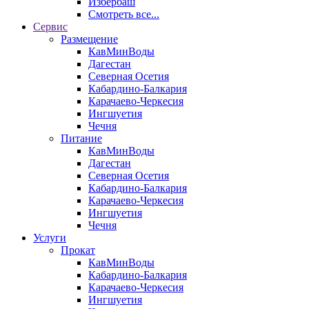
Избербаш
Смотреть все...
Сервис
Размещение
КавМинВоды
Дагестан
Северная Осетия
Кабардино-Балкария
Карачаево-Черкесия
Ингшуетия
Чечня
Питание
КавМинВоды
Дагестан
Северная Осетия
Кабардино-Балкария
Карачаево-Черкесия
Ингшуетия
Чечня
Услуги
Прокат
КавМинВоды
Кабардино-Балкария
Карачаево-Черкесия
Ингшуетия