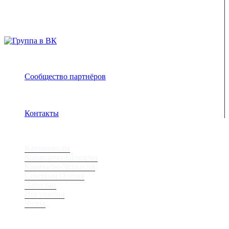
ENJOY-Кавказ — сообщество созданное опытными
туристами и гидами для того чтобы рассказать и показать
вам всю красоту Кавказа
Сообщество партнёров
Адрес электронной почты защищен от спам-ботов.
Для просмотра адреса в браузере должен быть
включен Javascript.
Контакты
Регионы
Кавминводы
Кабардино-Балкария
Карачаево-Черкесия
Северная Осетия
Дагестан
Ингушетия
Чечня
Места