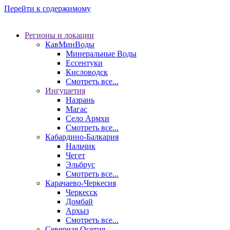
Перейти к содержимому
Регионы и локации
КавМинВоды
Минеральные Воды
Ессентуки
Кисловодск
Смотреть все...
Ингушетия
Назрань
Магас
Село Армхи
Смотреть все...
Кабардино-Балкария
Нальчик
Чегет
Эльбрус
Смотреть все...
Карачаево-Черкесия
Черкесск
Домбай
Архыз
Смотреть все...
Северная Осетия