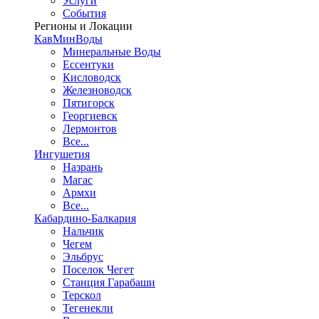
Услуги
События
Регионы и Локации
КавМинВоды
Минеральные Воды
Ессентуки
Кисловодск
Железноводск
Пятигорск
Георгиевск
Лермонтов
Все...
Ингушетия
Назрань
Магас
Армхи
Все...
Кабардино-Балкария
Нальчик
Чегем
Эльбрус
Поселок Чегет
Станция Гарабаши
Терскол
Тегенекли