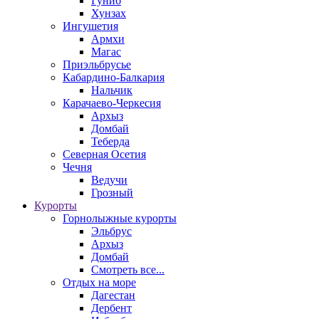
Гуниб
Хунзах
Ингушетия
Армхи
Магас
Приэльбрусье
Кабардино-Балкария
Нальчик
Карачаево-Черкесия
Архыз
Домбай
Теберда
Северная Осетия
Чечня
Ведучи
Грозный
Курорты
Горнолыжные курорты
Эльбрус
Архыз
Домбай
Смотреть все...
Отдых на море
Дагестан
Дербент