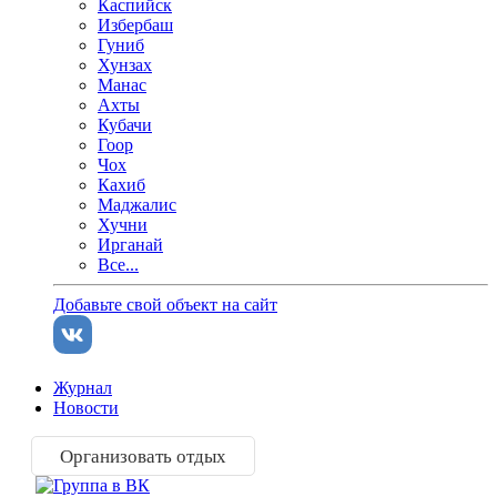
Каспийск
Избербаш
Гуниб
Хунзах
Манас
Ахты
Кубачи
Гоор
Чох
Кахиб
Маджалис
Хучни
Ирганай
Все...
Добавьте свой объект на сайт
Журнал
Новости
Организовать отдых