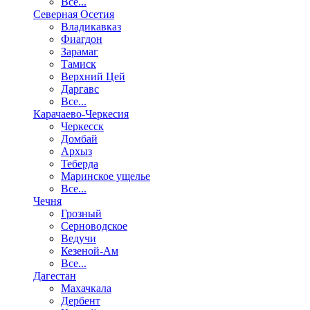
Все...
Северная Осетия
Владикавказ
Фиагдон
Зарамаг
Тамиск
Верхний Цей
Даргавс
Все...
Карачаево-Черкесия
Черкесск
Домбай
Архыз
Теберда
Маринское ущелье
Все...
Чечня
Грозный
Серноводское
Ведучи
Кезеной-Ам
Все...
Дагестан
Махачкала
Дербент