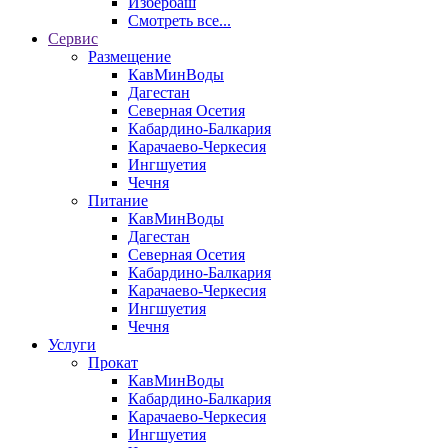
Избербаш
Смотреть все...
Сервис
Размещение
КавМинВоды
Дагестан
Северная Осетия
Кабардино-Балкария
Карачаево-Черкесия
Ингшуетия
Чечня
Питание
КавМинВоды
Дагестан
Северная Осетия
Кабардино-Балкария
Карачаево-Черкесия
Ингшуетия
Чечня
Услуги
Прокат
КавМинВоды
Кабардино-Балкария
Карачаево-Черкесия
Ингшуетия