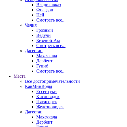
Владикавказ
Фиагдон
Цей
Смотреть все...
Чечня
Грозный
Ведучи
Кезеной-Ам
Смотреть все...
Дагестан
Махачкала
Дербент
Гуниб
Смотреть все...
Места
Все достопримечательности
КавМинВоды
Ессентуки
Кисловодск
Пятигорск
Железноводск
Дагестан
Махачкала
Дербент