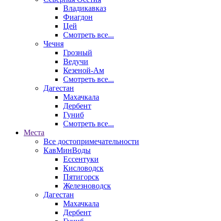
Владикавказ
Фиагдон
Цей
Смотреть все...
Чечня
Грозный
Ведучи
Кезеной-Ам
Смотреть все...
Дагестан
Махачкала
Дербент
Гуниб
Смотреть все...
Места
Все достопримечательности
КавМинВоды
Ессентуки
Кисловодск
Пятигорск
Железноводск
Дагестан
Махачкала
Дербент