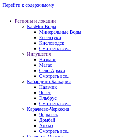
Перейти к содержимому
Регионы и локации
КавМинВоды
Минеральные Воды
Ессентуки
Кисловодск
Смотреть все...
Ингушетия
Назрань
Магас
Село Армхи
Смотреть все...
Кабардино-Балкария
Нальчик
Чегет
Эльбрус
Смотреть все...
Карачаево-Черкесия
Черкесск
Домбай
Архыз
Смотреть все...
Северная Осетия