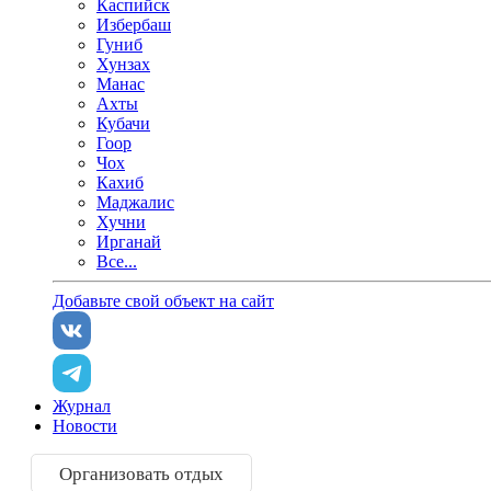
Каспийск
Избербаш
Гуниб
Хунзах
Манас
Ахты
Кубачи
Гоор
Чох
Кахиб
Маджалис
Хучни
Ирганай
Все...
Добавьте свой объект на сайт
Журнал
Новости
Организовать отдых