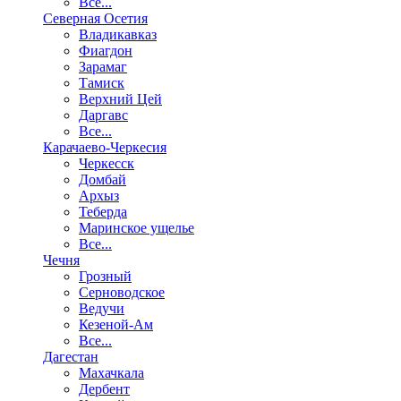
Все...
Северная Осетия
Владикавказ
Фиагдон
Зарамаг
Тамиск
Верхний Цей
Даргавс
Все...
Карачаево-Черкесия
Черкесск
Домбай
Архыз
Теберда
Маринское ущелье
Все...
Чечня
Грозный
Серноводское
Ведучи
Кезеной-Ам
Все...
Дагестан
Махачкала
Дербент