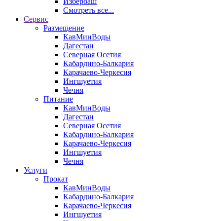
Избербаш
Смотреть все...
Сервис
Размещение
КавМинВоды
Дагестан
Северная Осетия
Кабардино-Балкария
Карачаево-Черкесия
Ингшуетия
Чечня
Питание
КавМинВоды
Дагестан
Северная Осетия
Кабардино-Балкария
Карачаево-Черкесия
Ингшуетия
Чечня
Услуги
Прокат
КавМинВоды
Кабардино-Балкария
Карачаево-Черкесия
Ингшуетия