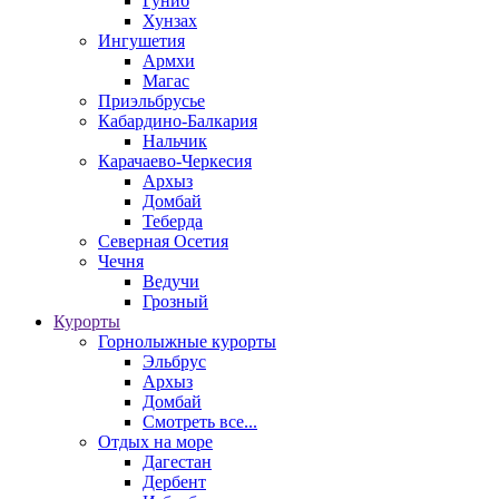
Гуниб
Хунзах
Ингушетия
Армхи
Магас
Приэльбрусье
Кабардино-Балкария
Нальчик
Карачаево-Черкесия
Архыз
Домбай
Теберда
Северная Осетия
Чечня
Ведучи
Грозный
Курорты
Горнолыжные курорты
Эльбрус
Архыз
Домбай
Смотреть все...
Отдых на море
Дагестан
Дербент