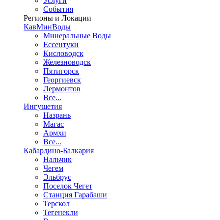
Услуги
События
Регионы и Локации
КавМинВоды
Минеральные Воды
Ессентуки
Кисловодск
Железноводск
Пятигорск
Георгиевск
Лермонтов
Все...
Ингушетия
Назрань
Магас
Армхи
Все...
Кабардино-Балкария
Нальчик
Чегем
Эльбрус
Поселок Чегет
Станция Гарабаши
Терскол
Тегенекли