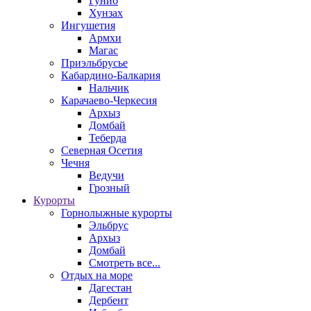
Гуниб
Хунзах
Ингушетия
Армхи
Магас
Приэльбрусье
Кабардино-Балкария
Нальчик
Карачаево-Черкесия
Архыз
Домбай
Теберда
Северная Осетия
Чечня
Ведучи
Грозный
Курорты
Горнолыжные курорты
Эльбрус
Архыз
Домбай
Смотреть все...
Отдых на море
Дагестан
Дербент