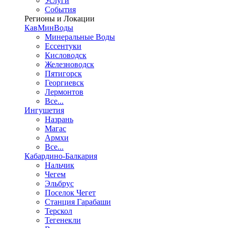
Услуги
События
Регионы и Локации
КавМинВоды
Минеральные Воды
Ессентуки
Кисловодск
Железноводск
Пятигорск
Георгиевск
Лермонтов
Все...
Ингушетия
Назрань
Магас
Армхи
Все...
Кабардино-Балкария
Нальчик
Чегем
Эльбрус
Поселок Чегет
Станция Гарабаши
Терскол
Тегенекли