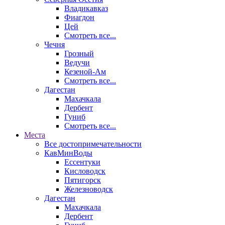
Владикавказ
Фиагдон
Цей
Смотреть все...
Чечня
Грозный
Ведучи
Кезеной-Ам
Смотреть все...
Дагестан
Махачкала
Дербент
Гуниб
Смотреть все...
Места
Все достопримечательности
КавМинВоды
Ессентуки
Кисловодск
Пятигорск
Железноводск
Дагестан
Махачкала
Дербент