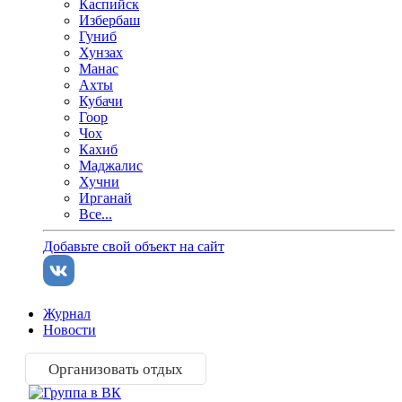
Каспийск
Избербаш
Гуниб
Хунзах
Манас
Ахты
Кубачи
Гоор
Чох
Кахиб
Маджалис
Хучни
Ирганай
Все...
Добавьте свой объект на сайт
Журнал
Новости
Организовать отдых