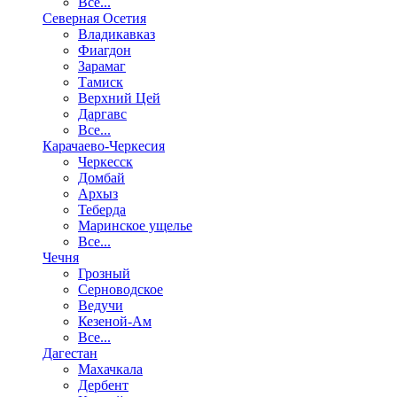
Все...
Северная Осетия
Владикавказ
Фиагдон
Зарамаг
Тамиск
Верхний Цей
Даргавс
Все...
Карачаево-Черкесия
Черкесск
Домбай
Архыз
Теберда
Маринское ущелье
Все...
Чечня
Грозный
Серноводское
Ведучи
Кезеной-Ам
Все...
Дагестан
Махачкала
Дербент