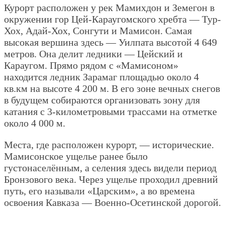
Курорт расположен у рек Мамихдон и Земегон в
окружении гор Цей-Караугомского хребта — Тур-
Хох, Адай-Хох, Сонгути и Мамисон. Самая
высокая вершина здесь — Уилпата высотой 4 649
метров. Она делит ледники — Цейский и
Караугом. Прямо рядом с «Мамисоном»
находится ледник Зарамаг площадью около 4
кв.км на высоте 4 200 м. В его зоне вечных снегов
в будущем собираются организовать зону для
катания с 3-километровыми трассами на отметке
около 4 000 м.
Места, где расположен курорт, — исторические.
Мамисонское ущелье ранее было
густонаселённым, а селения здесь видели период
Бронзового века. Через ущелье проходил древний
путь, его называли «Царским», а во времена
освоения Кавказа — Военно-Осетинской дорогой.