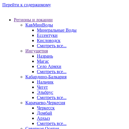
Перейти к содержимому
Регионы и локации
КавМинВоды
Минеральные Воды
Ессентуки
Кисловодск
Смотреть все...
Ингушетия
Назрань
Магас
Село Армхи
Смотреть все...
Кабардино-Балкария
Нальчик
Чегет
Эльбрус
Смотреть все...
Карачаево-Черкесия
Черкесск
Домбай
Архыз
Смотреть все...
Северная Осетия