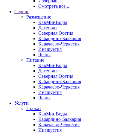
Избербаш
Смотреть все...
Сервис
Размещение
КавМинВоды
Дагестан
Северная Осетия
Кабардино-Балкария
Карачаево-Черкесия
Ингшуетия
Чечня
Питание
КавМинВоды
Дагестан
Северная Осетия
Кабардино-Балкария
Карачаево-Черкесия
Ингшуетия
Чечня
Услуги
Прокат
КавМинВоды
Кабардино-Балкария
Карачаево-Черкесия
Ингшуетия