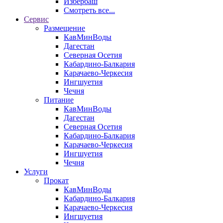
Избербаш
Смотреть все...
Сервис
Размещение
КавМинВоды
Дагестан
Северная Осетия
Кабардино-Балкария
Карачаево-Черкесия
Ингшуетия
Чечня
Питание
КавМинВоды
Дагестан
Северная Осетия
Кабардино-Балкария
Карачаево-Черкесия
Ингшуетия
Чечня
Услуги
Прокат
КавМинВоды
Кабардино-Балкария
Карачаево-Черкесия
Ингшуетия