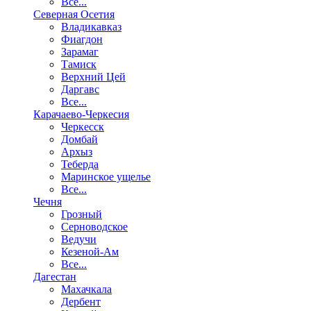
Все...
Северная Осетия
Владикавказ
Фиагдон
Зарамаг
Тамиск
Верхний Цей
Даргавс
Все...
Карачаево-Черкесия
Черкесск
Домбай
Архыз
Теберда
Маринское ущелье
Все...
Чечня
Грозный
Серноводское
Ведучи
Кезеной-Ам
Все...
Дагестан
Махачкала
Дербент