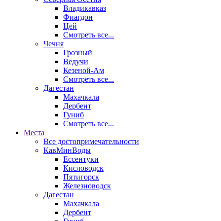
Владикавказ
Фиагдон
Цей
Смотреть все...
Чечня
Грозный
Ведучи
Кезеной-Ам
Смотреть все...
Дагестан
Махачкала
Дербент
Гуниб
Смотреть все...
Места
Все достопримечательности
КавМинВоды
Ессентуки
Кисловодск
Пятигорск
Железноводск
Дагестан
Махачкала
Дербент