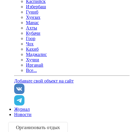
Каспийск
Избербаш
Гуниб
Хунзах
Манас
Ахты
Кубачи
Гоор
Чох
Кахиб
Маджалис
Хучни
Ирганай
Все...
Добавьте свой объект на сайт
Журнал
Новости
Организовать отдых