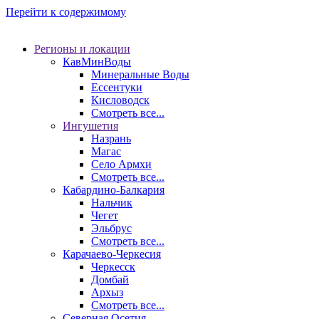
Перейти к содержимому
Регионы и локации
КавМинВоды
Минеральные Воды
Ессентуки
Кисловодск
Смотреть все...
Ингушетия
Назрань
Магас
Село Армхи
Смотреть все...
Кабардино-Балкария
Нальчик
Чегет
Эльбрус
Смотреть все...
Карачаево-Черкесия
Черкесск
Домбай
Архыз
Смотреть все...
Северная Осетия