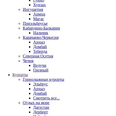
Гуниб
Хунзах
Ингушетия
Армхи
Магас
Приэльбрусье
Кабардино-Балкария
Нальчик
Карачаево-Черкесия
Архыз
Домбай
Теберда
Северная Осетия
Чечня
Ведучи
Грозный
Курорты
Горнолыжные курорты
Эльбрус
Архыз
Домбай
Смотреть все...
Отдых на море
Дагестан
Дербент