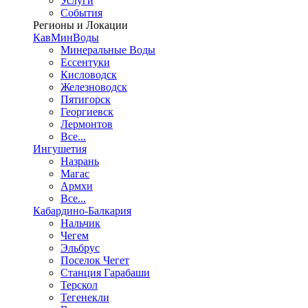
Услуги
События
Регионы и Локации
КавМинВоды
Минеральные Воды
Ессентуки
Кисловодск
Железноводск
Пятигорск
Георгиевск
Лермонтов
Все...
Ингушетия
Назрань
Магас
Армхи
Все...
Кабардино-Балкария
Нальчик
Чегем
Эльбрус
Поселок Чегет
Станция Гарабаши
Терскол
Тегенекли