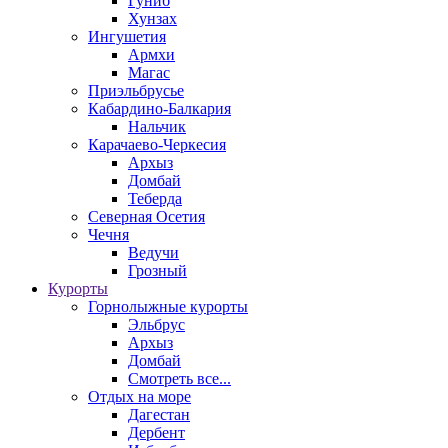
Гуниб
Хунзах
Ингушетия
Армхи
Магас
Приэльбрусье
Кабардино-Балкария
Нальчик
Карачаево-Черкесия
Архыз
Домбай
Теберда
Северная Осетия
Чечня
Ведучи
Грозный
Курорты
Горнолыжные курорты
Эльбрус
Архыз
Домбай
Смотреть все...
Отдых на море
Дагестан
Дербент