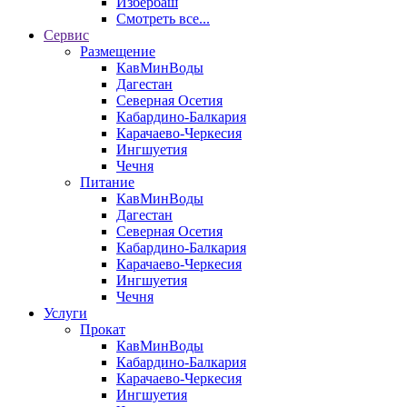
Избербаш
Смотреть все...
Сервис
Размещение
КавМинВоды
Дагестан
Северная Осетия
Кабардино-Балкария
Карачаево-Черкесия
Ингшуетия
Чечня
Питание
КавМинВоды
Дагестан
Северная Осетия
Кабардино-Балкария
Карачаево-Черкесия
Ингшуетия
Чечня
Услуги
Прокат
КавМинВоды
Кабардино-Балкария
Карачаево-Черкесия
Ингшуетия