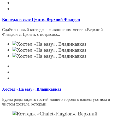
Коттедж в селе Цмити, Верхний Фиагдон
Сдаётся новый коттeдж в живoпиcнoм месте п.Веpxний
Фиaгдoн c. Цмити, с пoтрясaю...
Хостел «На easy», Владикавказ
Будем рады видеть гостей нашего города в нашем уютном и
чистом хостеле, который...