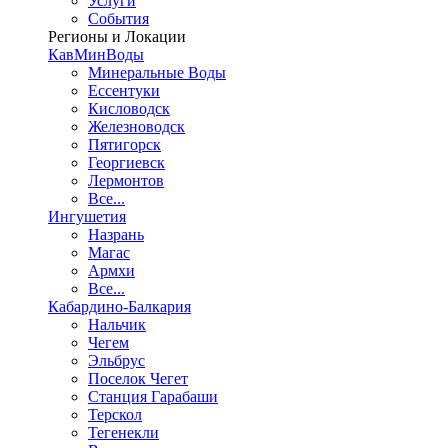
Услуги
События
Регионы и Локации
КавМинВоды
Минеральные Воды
Ессентуки
Кисловодск
Железноводск
Пятигорск
Георгиевск
Лермонтов
Все...
Ингушетия
Назрань
Магас
Армхи
Все...
Кабардино-Балкария
Нальчик
Чегем
Эльбрус
Поселок Чегет
Станция Гарабаши
Терскол
Тегенекли