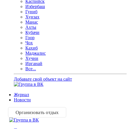
Каспийск
Избербаш
Гуниб
Хунзах
Манас
Ахты
Кубачи
Гоор
Чох
Кахиб
Маджалис
Хучни
Ирганай
Все...
Добавьте свой объект на сайт
Журнал
Новости
Организовать отдых