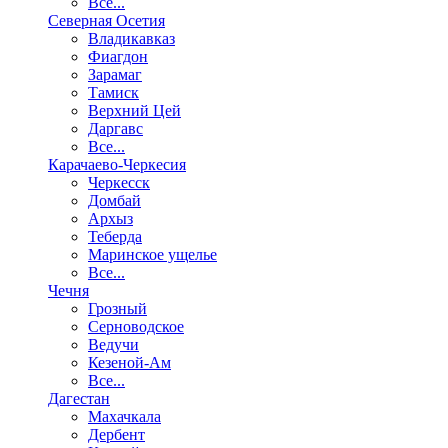
Все...
Северная Осетия
Владикавказ
Фиагдон
Зарамаг
Тамиск
Верхний Цей
Даргавс
Все...
Карачаево-Черкесия
Черкесск
Домбай
Архыз
Теберда
Маринское ущелье
Все...
Чечня
Грозный
Серноводское
Ведучи
Кезеной-Ам
Все...
Дагестан
Махачкала
Дербент