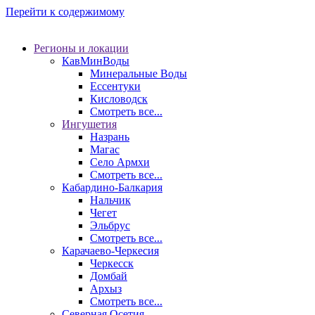
Перейти к содержимому
Регионы и локации
КавМинВоды
Минеральные Воды
Ессентуки
Кисловодск
Смотреть все...
Ингушетия
Назрань
Магас
Село Армхи
Смотреть все...
Кабардино-Балкария
Нальчик
Чегет
Эльбрус
Смотреть все...
Карачаево-Черкесия
Черкесск
Домбай
Архыз
Смотреть все...
Северная Осетия