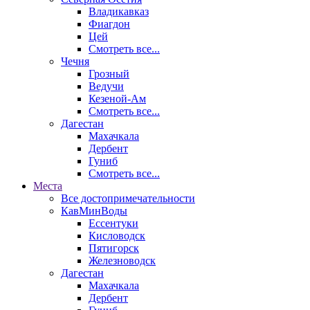
Владикавказ
Фиагдон
Цей
Смотреть все...
Чечня
Грозный
Ведучи
Кезеной-Ам
Смотреть все...
Дагестан
Махачкала
Дербент
Гуниб
Смотреть все...
Места
Все достопримечательности
КавМинВоды
Ессентуки
Кисловодск
Пятигорск
Железноводск
Дагестан
Махачкала
Дербент