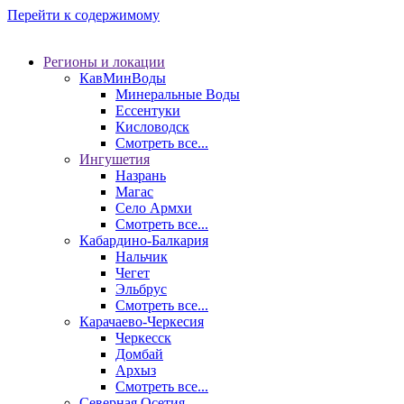
Перейти к содержимому
Регионы и локации
КавМинВоды
Минеральные Воды
Ессентуки
Кисловодск
Смотреть все...
Ингушетия
Назрань
Магас
Село Армхи
Смотреть все...
Кабардино-Балкария
Нальчик
Чегет
Эльбрус
Смотреть все...
Карачаево-Черкесия
Черкесск
Домбай
Архыз
Смотреть все...
Северная Осетия