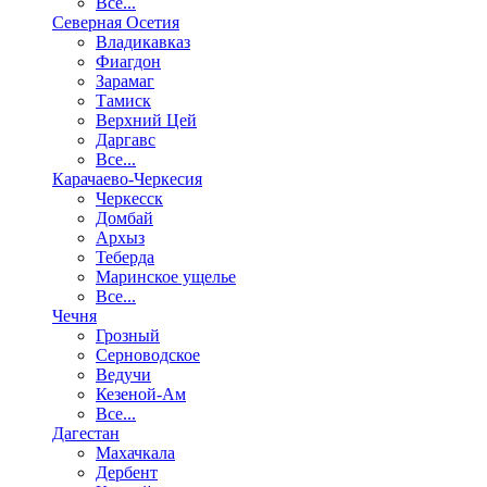
Все...
Северная Осетия
Владикавказ
Фиагдон
Зарамаг
Тамиск
Верхний Цей
Даргавс
Все...
Карачаево-Черкесия
Черкесск
Домбай
Архыз
Теберда
Маринское ущелье
Все...
Чечня
Грозный
Серноводское
Ведучи
Кезеной-Ам
Все...
Дагестан
Махачкала
Дербент