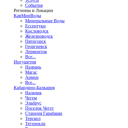
Услуги
События
Регионы и Локации
КавМинВоды
Минеральные Воды
Ессентуки
Кисловодск
Железноводск
Пятигорск
Георгиевск
Лермонтов
Все...
Ингушетия
Назрань
Магас
Армхи
Все...
Кабардино-Балкария
Нальчик
Чегем
Эльбрус
Поселок Чегет
Станция Гарабаши
Терскол
Тегенекли