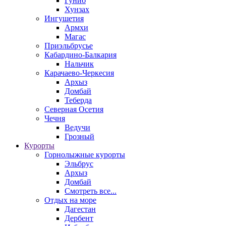
Гуниб
Хунзах
Ингушетия
Армхи
Магас
Приэльбрусье
Кабардино-Балкария
Нальчик
Карачаево-Черкесия
Архыз
Домбай
Теберда
Северная Осетия
Чечня
Ведучи
Грозный
Курорты
Горнолыжные курорты
Эльбрус
Архыз
Домбай
Смотреть все...
Отдых на море
Дагестан
Дербент