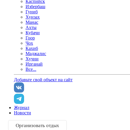
Каспийск
Избербаш
Гуниб
Хунзах
Манас
Ахты
Кубачи
Гоор
Чох
Кахиб
Маджалис
Хучни
Ирганай
Все...
Добавьте свой объект на сайт
Журнал
Новости
Организовать отдых