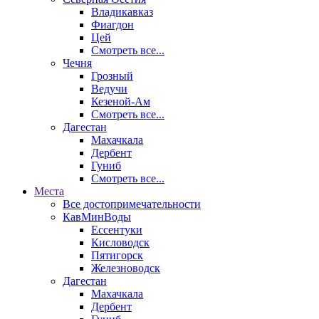
Владикавказ
Фиагдон
Цей
Смотреть все...
Чечня
Грозный
Ведучи
Кезеной-Ам
Смотреть все...
Дагестан
Махачкала
Дербент
Гуниб
Смотреть все...
Места
Все достопримечательности
КавМинВоды
Ессентуки
Кисловодск
Пятигорск
Железноводск
Дагестан
Махачкала
Дербент