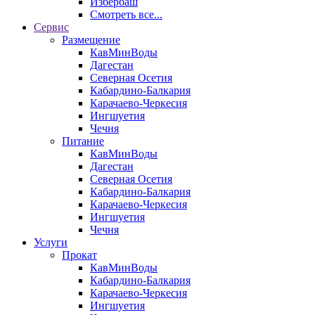
Избербаш
Смотреть все...
Сервис
Размещение
КавМинВоды
Дагестан
Северная Осетия
Кабардино-Балкария
Карачаево-Черкесия
Ингшуетия
Чечня
Питание
КавМинВоды
Дагестан
Северная Осетия
Кабардино-Балкария
Карачаево-Черкесия
Ингшуетия
Чечня
Услуги
Прокат
КавМинВоды
Кабардино-Балкария
Карачаево-Черкесия
Ингшуетия