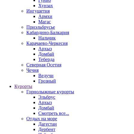
Гуниб
Хунзах
Ингушетия
Армхи
Магас
Приэльбрусье
Кабардино-Балкария
Нальчик
Карачаево-Черкесия
Архыз
Домбай
Теберда
Северная Осетия
Чечня
Ведучи
Грозный
Курорты
Горнолыжные курорты
Эльбрус
Архыз
Домбай
Смотреть все...
Отдых на море
Дагестан
Дербент