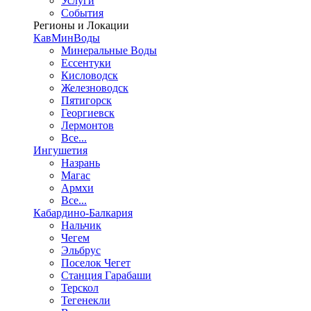
Услуги
События
Регионы и Локации
КавМинВоды
Минеральные Воды
Ессентуки
Кисловодск
Железноводск
Пятигорск
Георгиевск
Лермонтов
Все...
Ингушетия
Назрань
Магас
Армхи
Все...
Кабардино-Балкария
Нальчик
Чегем
Эльбрус
Поселок Чегет
Станция Гарабаши
Терскол
Тегенекли