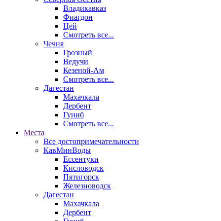
Владикавказ
Фиагдон
Цей
Смотреть все...
Чечня
Грозный
Ведучи
Кезеной-Ам
Смотреть все...
Дагестан
Махачкала
Дербент
Гуниб
Смотреть все...
Места
Все достопримечательности
КавМинВоды
Ессентуки
Кисловодск
Пятигорск
Железноводск
Дагестан
Махачкала
Дербент