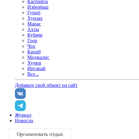
Каспийск
Избербаш
Гуниб
Хунзах
Манас
Ахты
Кубачи
Гоор
Чох
Кахиб
Маджалис
Хучни
Ирганай
Все...
Добавьте свой объект на сайт
Журнал
Новости
Организовать отдых