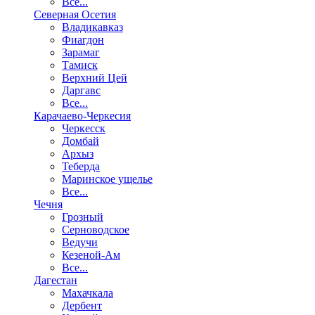
Все...
Северная Осетия
Владикавказ
Фиагдон
Зарамаг
Тамиск
Верхний Цей
Даргавс
Все...
Карачаево-Черкесия
Черкесск
Домбай
Архыз
Теберда
Маринское ущелье
Все...
Чечня
Грозный
Серноводское
Ведучи
Кезеной-Ам
Все...
Дагестан
Махачкала
Дербент