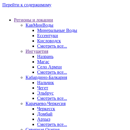
Перейти к содержимому
Регионы и локации
КавМинВоды
Минеральные Воды
Ессентуки
Кисловодск
Смотреть все...
Ингушетия
Назрань
Магас
Село Армхи
Смотреть все...
Кабардино-Балкария
Нальчик
Чегет
Эльбрус
Смотреть все...
Карачаево-Черкесия
Черкесск
Домбай
Архыз
Смотреть все...
Северная Осетия