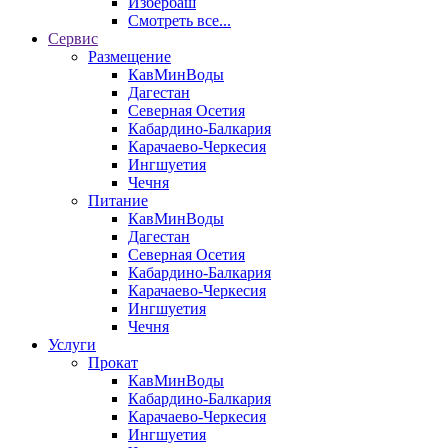
Избербаш
Смотреть все...
Сервис
Размещение
КавМинВоды
Дагестан
Северная Осетия
Кабардино-Балкария
Карачаево-Черкесия
Ингшуетия
Чечня
Питание
КавМинВоды
Дагестан
Северная Осетия
Кабардино-Балкария
Карачаево-Черкесия
Ингшуетия
Чечня
Услуги
Прокат
КавМинВоды
Кабардино-Балкария
Карачаево-Черкесия
Ингшуетия