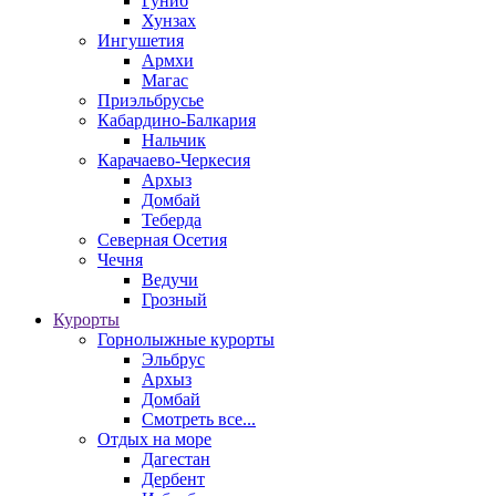
Гуниб
Хунзах
Ингушетия
Армхи
Магас
Приэльбрусье
Кабардино-Балкария
Нальчик
Карачаево-Черкесия
Архыз
Домбай
Теберда
Северная Осетия
Чечня
Ведучи
Грозный
Курорты
Горнолыжные курорты
Эльбрус
Архыз
Домбай
Смотреть все...
Отдых на море
Дагестан
Дербент