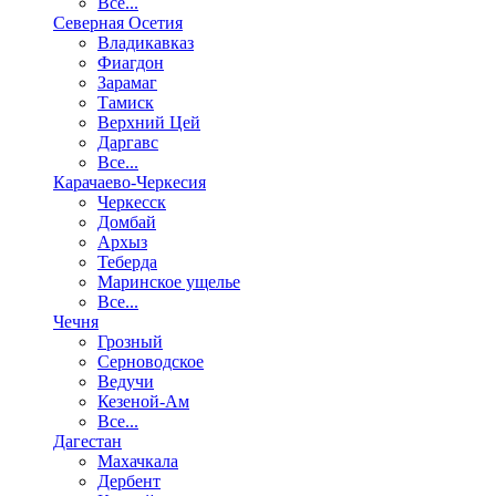
Все...
Северная Осетия
Владикавказ
Фиагдон
Зарамаг
Тамиск
Верхний Цей
Даргавс
Все...
Карачаево-Черкесия
Черкесск
Домбай
Архыз
Теберда
Маринское ущелье
Все...
Чечня
Грозный
Серноводское
Ведучи
Кезеной-Ам
Все...
Дагестан
Махачкала
Дербент