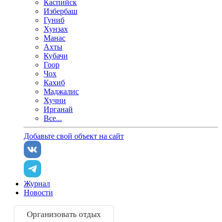
Каспийск
Избербаш
Гуниб
Хунзах
Манас
Ахты
Кубачи
Гоор
Чох
Кахиб
Маджалис
Хучни
Ирганай
Все...
Добавьте свой объект на сайт
Журнал
Новости
Организовать отдых