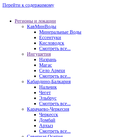
Перейти к содержимому
Регионы и локации
КавМинВоды
Минеральные Воды
Ессентуки
Кисловодск
Смотреть все...
Ингушетия
Назрань
Магас
Село Армхи
Смотреть все...
Кабардино-Балкария
Нальчик
Чегет
Эльбрус
Смотреть все...
Карачаево-Черкесия
Черкесск
Домбай
Архыз
Смотреть все...
Северная Осетия