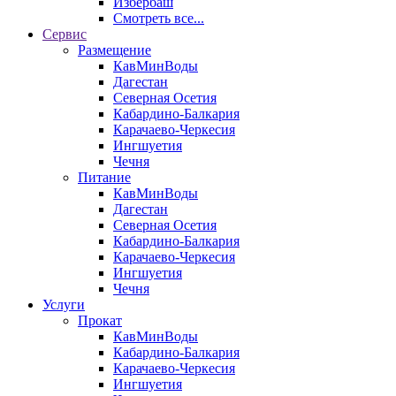
Избербаш
Смотреть все...
Сервис
Размещение
КавМинВоды
Дагестан
Северная Осетия
Кабардино-Балкария
Карачаево-Черкесия
Ингшуетия
Чечня
Питание
КавМинВоды
Дагестан
Северная Осетия
Кабардино-Балкария
Карачаево-Черкесия
Ингшуетия
Чечня
Услуги
Прокат
КавМинВоды
Кабардино-Балкария
Карачаево-Черкесия
Ингшуетия