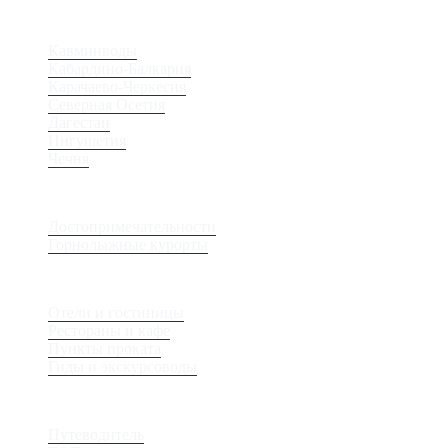
Регионы
Кавминводы
Кабардино-Балкария
Карачаево-Черкесия
Северная Осетия
Дагестан
Ингушетия
Чечня
Места
Достопримечательности
Горнолыжные курорты
Сервис
Отели и гостиницы
Рестораны и кафе
Пункты проката
Гиды и экскурсоводы
Журнал
Путеводитель