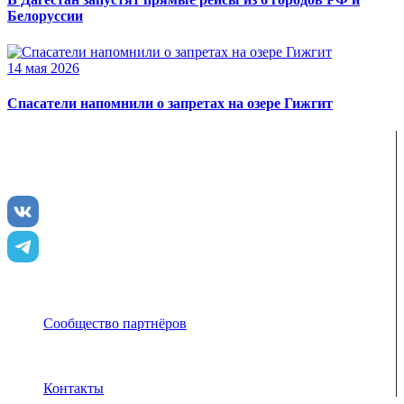
Белоруссии
14 мая 2026
Спасатели напомнили о запретах на озере Гижгит
ENJOY-Кавказ — сообщество созданное опытными
туристами и гидами для того чтобы рассказать и показать
вам всю красоту Кавказа
Сообщество партнёров
Адрес электронной почты защищен от спам-ботов.
Для просмотра адреса в браузере должен быть
включен Javascript.
Контакты