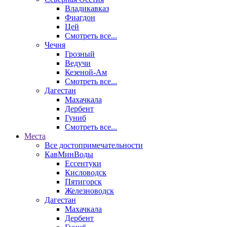
Владикавказ
Фиагдон
Цей
Смотреть все...
Чечня
Грозный
Ведучи
Кезеной-Ам
Смотреть все...
Дагестан
Махачкала
Дербент
Гуниб
Смотреть все...
Места
Все достопримечательности
КавМинВоды
Ессентуки
Кисловодск
Пятигорск
Железноводск
Дагестан
Махачкала
Дербент