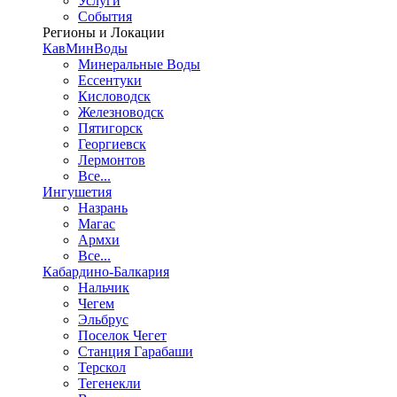
Услуги
События
Регионы и Локации
КавМинВоды
Минеральные Воды
Ессентуки
Кисловодск
Железноводск
Пятигорск
Георгиевск
Лермонтов
Все...
Ингушетия
Назрань
Магас
Армхи
Все...
Кабардино-Балкария
Нальчик
Чегем
Эльбрус
Поселок Чегет
Станция Гарабаши
Терскол
Тегенекли