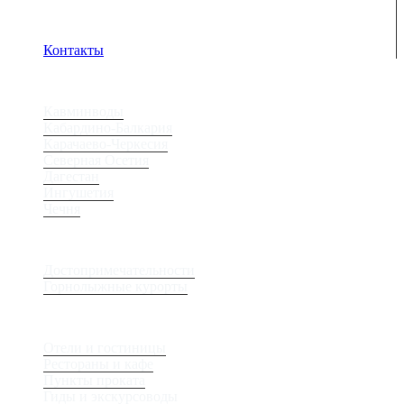
Адрес электронной почты защищен от спам-ботов.
Для просмотра адреса в браузере должен быть
включен Javascript.
Контакты
Регионы
Кавминводы
Кабардино-Балкария
Карачаево-Черкесия
Северная Осетия
Дагестан
Ингушетия
Чечня
Места
Достопримечательности
Горнолыжные курорты
Сервис
Отели и гостиницы
Рестораны и кафе
Пункты проката
Гиды и экскурсоводы