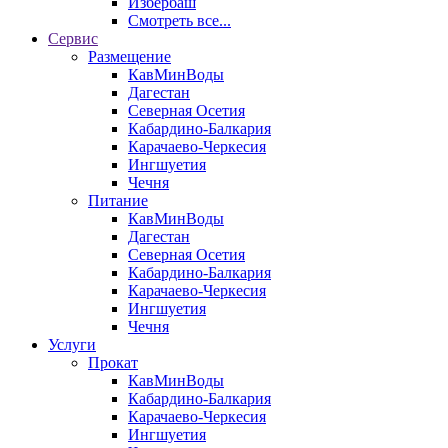
Избербаш
Смотреть все...
Сервис
Размещение
КавМинВоды
Дагестан
Северная Осетия
Кабардино-Балкария
Карачаево-Черкесия
Ингшуетия
Чечня
Питание
КавМинВоды
Дагестан
Северная Осетия
Кабардино-Балкария
Карачаево-Черкесия
Ингшуетия
Чечня
Услуги
Прокат
КавМинВоды
Кабардино-Балкария
Карачаево-Черкесия
Ингшуетия