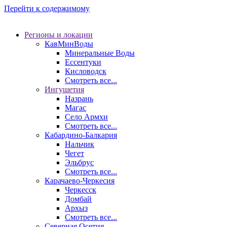
Перейти к содержимому
Регионы и локации
КавМинВоды
Минеральные Воды
Ессентуки
Кисловодск
Смотреть все...
Ингушетия
Назрань
Магас
Село Армхи
Смотреть все...
Кабардино-Балкария
Нальчик
Чегет
Эльбрус
Смотреть все...
Карачаево-Черкесия
Черкесск
Домбай
Архыз
Смотреть все...
Северная Осетия