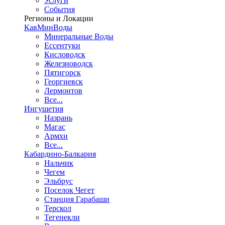
Услуги
События
Регионы и Локации
КавМинВоды
Минеральные Воды
Ессентуки
Кисловодск
Железноводск
Пятигорск
Георгиевск
Лермонтов
Все...
Ингушетия
Назрань
Магас
Армхи
Все...
Кабардино-Балкария
Нальчик
Чегем
Эльбрус
Поселок Чегет
Станция Гарабаши
Терскол
Тегенекли