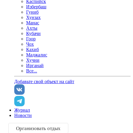
Каспийск
Избербаш
Гуниб
Хунзах
Манас
Ахты
Кубачи
Гоор
Чох
Кахиб
Маджалис
Хучни
Ирганай
Все...
Добавьте свой объект на сайт
Журнал
Новости
Организовать отдых