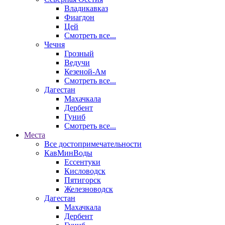
Владикавказ
Фиагдон
Цей
Смотреть все...
Чечня
Грозный
Ведучи
Кезеной-Ам
Смотреть все...
Дагестан
Махачкала
Дербент
Гуниб
Смотреть все...
Места
Все достопримечательности
КавМинВоды
Ессентуки
Кисловодск
Пятигорск
Железноводск
Дагестан
Махачкала
Дербент