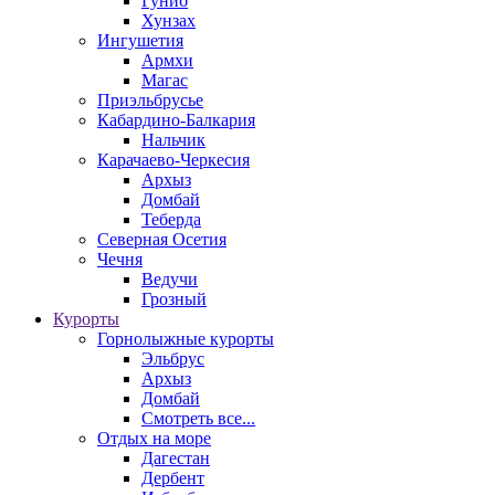
Гуниб
Хунзах
Ингушетия
Армхи
Магас
Приэльбрусье
Кабардино-Балкария
Нальчик
Карачаево-Черкесия
Архыз
Домбай
Теберда
Северная Осетия
Чечня
Ведучи
Грозный
Курорты
Горнолыжные курорты
Эльбрус
Архыз
Домбай
Смотреть все...
Отдых на море
Дагестан
Дербент