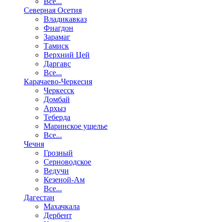
Все...
Северная Осетия
Владикавказ
Фиагдон
Зарамаг
Тамиск
Верхний Цей
Даргавс
Все...
Карачаево-Черкесия
Черкесск
Домбай
Архыз
Теберда
Маринское ущелье
Все...
Чечня
Грозный
Серноводское
Ведучи
Кезеной-Ам
Все...
Дагестан
Махачкала
Дербент