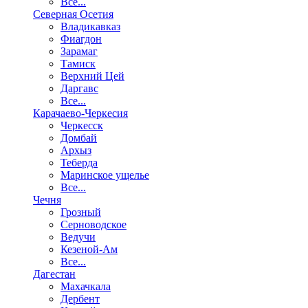
Все...
Северная Осетия
Владикавказ
Фиагдон
Зарамаг
Тамиск
Верхний Цей
Даргавс
Все...
Карачаево-Черкесия
Черкесск
Домбай
Архыз
Теберда
Маринское ущелье
Все...
Чечня
Грозный
Серноводское
Ведучи
Кезеной-Ам
Все...
Дагестан
Махачкала
Дербент