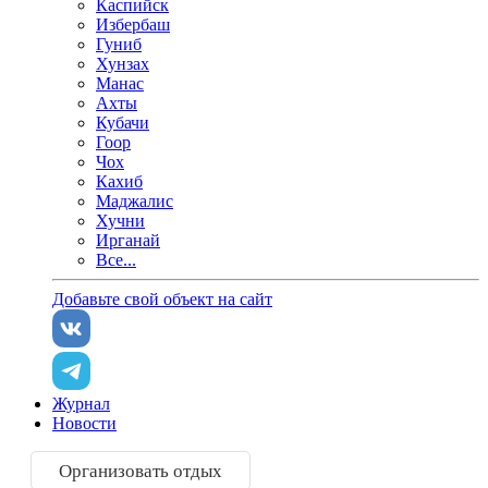
Каспийск
Избербаш
Гуниб
Хунзах
Манас
Ахты
Кубачи
Гоор
Чох
Кахиб
Маджалис
Хучни
Ирганай
Все...
Добавьте свой объект на сайт
Журнал
Новости
Организовать отдых