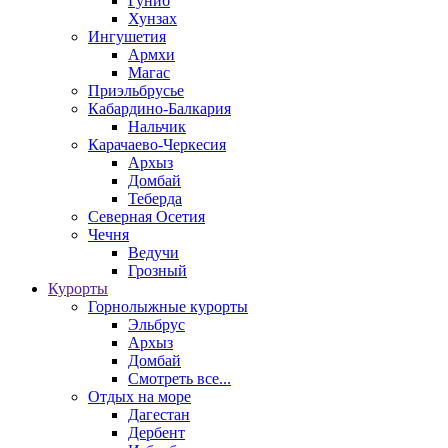
Гуниб
Хунзах
Ингушетия
Армхи
Магас
Приэльбрусье
Кабардино-Балкария
Нальчик
Карачаево-Черкесия
Архыз
Домбай
Теберда
Северная Осетия
Чечня
Ведучи
Грозный
Курорты
Горнолыжные курорты
Эльбрус
Архыз
Домбай
Смотреть все...
Отдых на море
Дагестан
Дербент