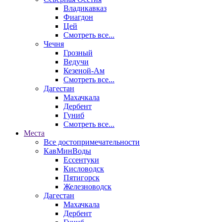
Владикавказ
Фиагдон
Цей
Смотреть все...
Чечня
Грозный
Ведучи
Кезеной-Ам
Смотреть все...
Дагестан
Махачкала
Дербент
Гуниб
Смотреть все...
Места
Все достопримечательности
КавМинВоды
Ессентуки
Кисловодск
Пятигорск
Железноводск
Дагестан
Махачкала
Дербент