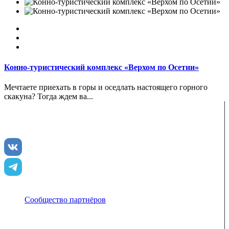
Конно-туристический комплекс «Верхом по Осетии»
Мечтаете приехать в горы и оседлать настоящего горного
скакуна? Тогда ждем ва...
ENJOY-Кавказ — сообщество созданное опытными
туристами и гидами для того чтобы рассказать и показать
вам всю красоту Кавказа
Сообщество партнёров
Адрес электронной почты защищен от спам-ботов.
Для просмотра адреса в браузере должен быть
включен Javascript.