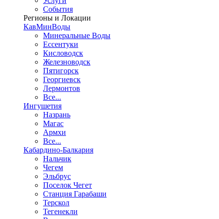
Услуги
События
Регионы и Локации
КавМинВоды
Минеральные Воды
Ессентуки
Кисловодск
Железноводск
Пятигорск
Георгиевск
Лермонтов
Все...
Ингушетия
Назрань
Магас
Армхи
Все...
Кабардино-Балкария
Нальчик
Чегем
Эльбрус
Поселок Чегет
Станция Гарабаши
Терскол
Тегенекли