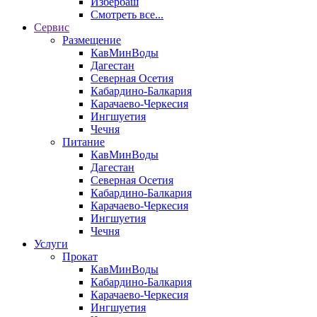
Избербаш
Смотреть все...
Сервис
Размещение
КавМинВоды
Дагестан
Северная Осетия
Кабардино-Балкария
Карачаево-Черкесия
Ингшуетия
Чечня
Питание
КавМинВоды
Дагестан
Северная Осетия
Кабардино-Балкария
Карачаево-Черкесия
Ингшуетия
Чечня
Услуги
Прокат
КавМинВоды
Кабардино-Балкария
Карачаево-Черкесия
Ингшуетия