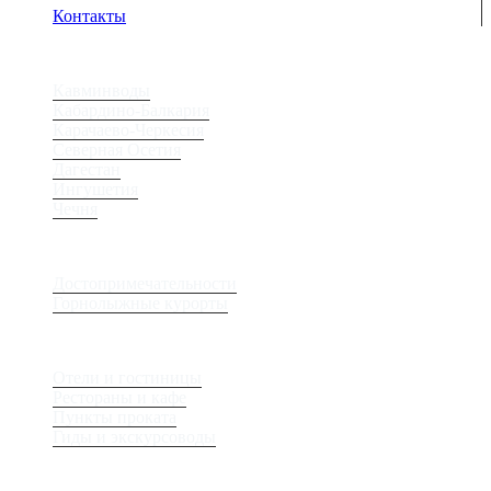
Контакты
Регионы
Кавминводы
Кабардино-Балкария
Карачаево-Черкесия
Северная Осетия
Дагестан
Ингушетия
Чечня
Места
Достопримечательности
Горнолыжные курорты
Сервис
Отели и гостиницы
Рестораны и кафе
Пункты проката
Гиды и экскурсоводы
Журнал