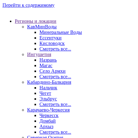
Перейти к содержимому
Регионы и локации
КавМинВоды
Минеральные Воды
Ессентуки
Кисловодск
Смотреть все...
Ингушетия
Назрань
Магас
Село Армхи
Смотреть все...
Кабардино-Балкария
Нальчик
Чегет
Эльбрус
Смотреть все...
Карачаево-Черкесия
Черкесск
Домбай
Архыз
Смотреть все...
Северная Осетия