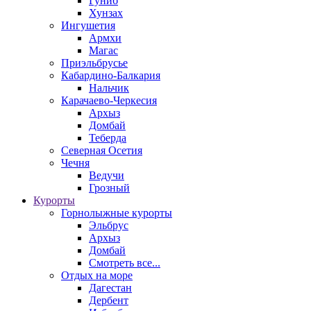
Гуниб
Хунзах
Ингушетия
Армхи
Магас
Приэльбрусье
Кабардино-Балкария
Нальчик
Карачаево-Черкесия
Архыз
Домбай
Теберда
Северная Осетия
Чечня
Ведучи
Грозный
Курорты
Горнолыжные курорты
Эльбрус
Архыз
Домбай
Смотреть все...
Отдых на море
Дагестан
Дербент