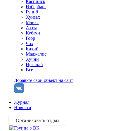
Каспийск
Избербаш
Гуниб
Хунзах
Манас
Ахты
Кубачи
Гоор
Чох
Кахиб
Маджалис
Хучни
Ирганай
Все...
Добавьте свой объект на сайт
Журнал
Новости
Организовать отдых