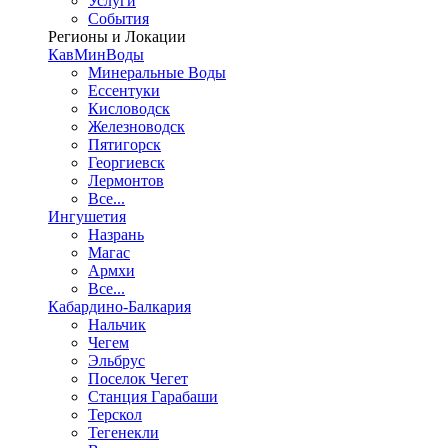
Услуги
События
Регионы и Локации
КавМинВоды
Минеральные Воды
Ессентуки
Кисловодск
Железноводск
Пятигорск
Георгиевск
Лермонтов
Все...
Ингушетия
Назрань
Магас
Армхи
Все...
Кабардино-Балкария
Нальчик
Чегем
Эльбрус
Поселок Чегет
Станция Гарабаши
Терскол
Тегенекли