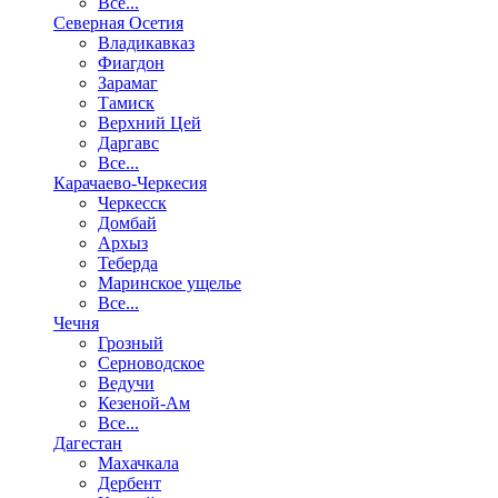
Все...
Северная Осетия
Владикавказ
Фиагдон
Зарамаг
Тамиск
Верхний Цей
Даргавс
Все...
Карачаево-Черкесия
Черкесск
Домбай
Архыз
Теберда
Маринское ущелье
Все...
Чечня
Грозный
Серноводское
Ведучи
Кезеной-Ам
Все...
Дагестан
Махачкала
Дербент