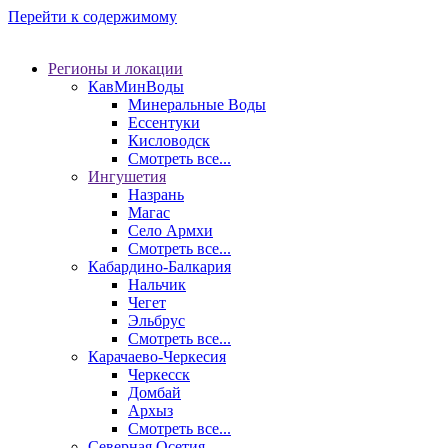
Перейти к содержимому
Регионы и локации
КавМинВоды
Минеральные Воды
Ессентуки
Кисловодск
Смотреть все...
Ингушетия
Назрань
Магас
Село Армхи
Смотреть все...
Кабардино-Балкария
Нальчик
Чегет
Эльбрус
Смотреть все...
Карачаево-Черкесия
Черкесск
Домбай
Архыз
Смотреть все...
Северная Осетия