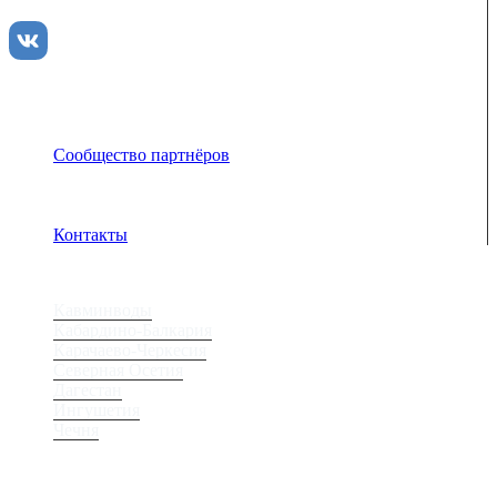
вам всю красоту Кавказа
Сообщество партнёров
Адрес электронной почты защищен от спам-ботов.
Для просмотра адреса в браузере должен быть
включен Javascript.
Контакты
Регионы
Кавминводы
Кабардино-Балкария
Карачаево-Черкесия
Северная Осетия
Дагестан
Ингушетия
Чечня
Места