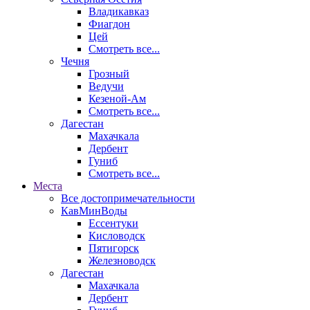
Владикавказ
Фиагдон
Цей
Смотреть все...
Чечня
Грозный
Ведучи
Кезеной-Ам
Смотреть все...
Дагестан
Махачкала
Дербент
Гуниб
Смотреть все...
Места
Все достопримечательности
КавМинВоды
Ессентуки
Кисловодск
Пятигорск
Железноводск
Дагестан
Махачкала
Дербент