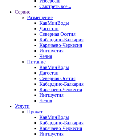
Избербаш
Смотреть все...
Сервис
Размещение
КавМинВоды
Дагестан
Северная Осетия
Кабардино-Балкария
Карачаево-Черкесия
Ингшуетия
Чечня
Питание
КавМинВоды
Дагестан
Северная Осетия
Кабардино-Балкария
Карачаево-Черкесия
Ингшуетия
Чечня
Услуги
Прокат
КавМинВоды
Кабардино-Балкария
Карачаево-Черкесия
Ингшуетия