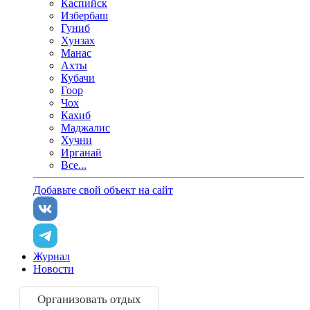
Каспийск
Избербаш
Гуниб
Хунзах
Манас
Ахты
Кубачи
Гоор
Чох
Кахиб
Маджалис
Хучни
Ирганай
Все...
Добавьте свой объект на сайт
Журнал
Новости
Организовать отдых