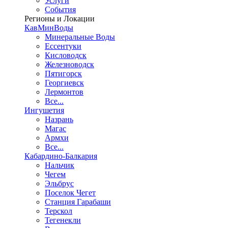
Услуги
События
Регионы и Локации
КавМинВоды
Минеральные Воды
Ессентуки
Кисловодск
Железноводск
Пятигорск
Георгиевск
Лермонтов
Все...
Ингушетия
Назрань
Магас
Армхи
Все...
Кабардино-Балкария
Нальчик
Чегем
Эльбрус
Поселок Чегет
Станция Гарабаши
Терскол
Тегенекли