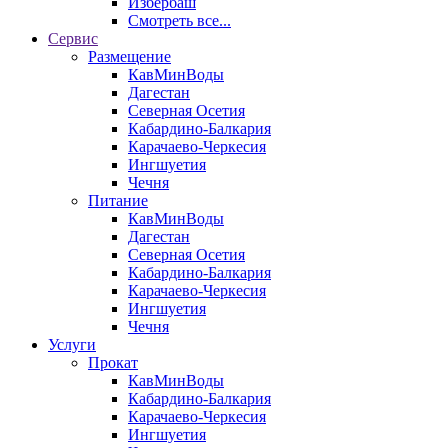
Избербаш
Смотреть все...
Сервис
Размещение
КавМинВоды
Дагестан
Северная Осетия
Кабардино-Балкария
Карачаево-Черкесия
Ингшуетия
Чечня
Питание
КавМинВоды
Дагестан
Северная Осетия
Кабардино-Балкария
Карачаево-Черкесия
Ингшуетия
Чечня
Услуги
Прокат
КавМинВоды
Кабардино-Балкария
Карачаево-Черкесия
Ингшуетия