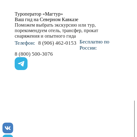
Туроператор «Магтур»
Ваш гид на Северном Кавказе
Поможем выбрать экскурсию или тур,
порекомендуем отель, трансфер, прокат
снаряжения и опытного гида
Бесплатно по
Телефон:
8 (906) 462-0153
России:
8 (800) 500-3076
ENJOY-Кавказ — сообщество созданное опытными
туристами и гидами для того чтобы рассказать и показать
вам всю красоту Кавказа