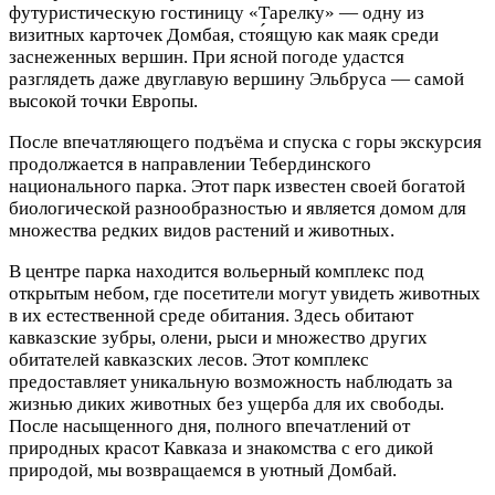
футуристическую гостиницу «Тарелку» — одну из
визитных карточек Домбая, сто́ящую как маяк среди
заснеженных вершин. При ясной погоде удастся
разглядеть даже двуглавую вершину Эльбруса — самой
высокой точки Европы.
После впечатляющего подъёма и спуска с горы экскурсия
продолжается в направлении Тебердинского
национального парка. Этот парк известен своей богатой
биологической разнообразностью и является домом для
множества редких видов растений и животных.
В центре парка находится вольерный комплекс под
открытым небом, где посетители могут увидеть животных
в их естественной среде обитания. Здесь обитают
кавказские зубры, олени, рыси и множество других
обитателей кавказских лесов. Этот комплекс
предоставляет уникальную возможность наблюдать за
жизнью диких животных без ущерба для их свободы.
После насыщенного дня, полного впечатлений от
природных красот Кавказа и знакомства с его дикой
природой, мы возвращаемся в уютный Домбай.