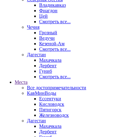
Владикавказ
Фиагдон
Цей
Смотреть все...
Чечня
Грозный
Ведучи
Кезеной-Ам
Смотреть все...
Дагестан
Махачкала
Дербент
Гуниб
Смотреть все...
Места
Все достопримечательности
КавМинВоды
Ессентуки
Кисловодск
Пятигорск
Железноводск
Дагестан
Махачкала
Дербент