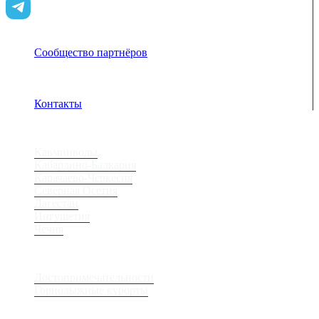
Сообщество партнёров
Адрес электронной почты защищен от спам-ботов.
Для просмотра адреса в браузере должен быть
включен Javascript.
Контакты
Регионы
Кавминводы
Кабардино-Балкария
Карачаево-Черкесия
Северная Осетия
Дагестан
Ингушетия
Чечня
Места
Достопримечательности
Горнолыжные курорты
Сервис