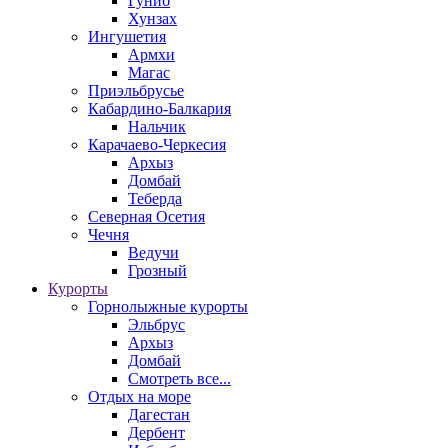
Гуниб
Хунзах
Ингушетия
Армхи
Магас
Приэльбрусье
Кабардино-Балкария
Нальчик
Карачаево-Черкесия
Архыз
Домбай
Теберда
Северная Осетия
Чечня
Ведучи
Грозный
Курорты
Горнолыжные курорты
Эльбрус
Архыз
Домбай
Смотреть все...
Отдых на море
Дагестан
Дербент