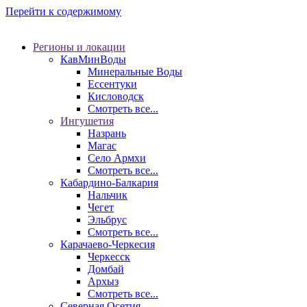
Перейти к содержимому
Регионы и локации
КавМинВоды
Минеральные Воды
Ессентуки
Кисловодск
Смотреть все...
Ингушетия
Назрань
Магас
Село Армхи
Смотреть все...
Кабардино-Балкария
Нальчик
Чегет
Эльбрус
Смотреть все...
Карачаево-Черкесия
Черкесск
Домбай
Архыз
Смотреть все...
Северная Осетия