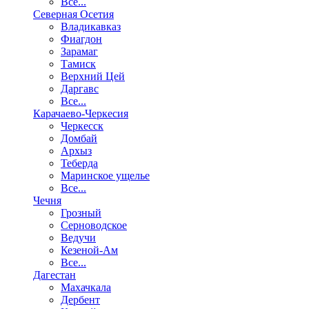
Все...
Северная Осетия
Владикавказ
Фиагдон
Зарамаг
Тамиск
Верхний Цей
Даргавс
Все...
Карачаево-Черкесия
Черкесск
Домбай
Архыз
Теберда
Маринское ущелье
Все...
Чечня
Грозный
Серноводское
Ведучи
Кезеной-Ам
Все...
Дагестан
Махачкала
Дербент