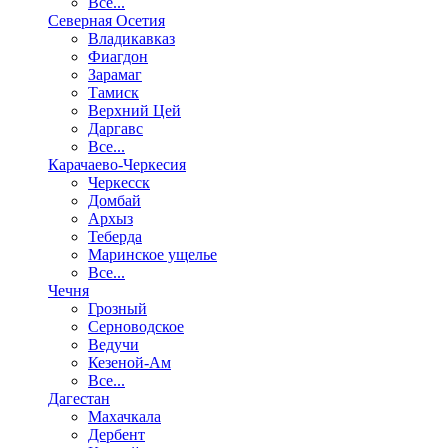
Все...
Северная Осетия
Владикавказ
Фиагдон
Зарамаг
Тамиск
Верхний Цей
Даргавс
Все...
Карачаево-Черкесия
Черкесск
Домбай
Архыз
Теберда
Маринское ущелье
Все...
Чечня
Грозный
Серноводское
Ведучи
Кезеной-Ам
Все...
Дагестан
Махачкала
Дербент