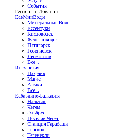
Услуги
События
Регионы и Локации
КавМинВоды
Минеральные Воды
Ессентуки
Кисловодск
Железноводск
Пятигорск
Георгиевск
Лермонтов
Все...
Ингушетия
Назрань
Магас
Армхи
Все...
Кабардино-Балкария
Нальчик
Чегем
Эльбрус
Поселок Чегет
Станция Гарабаши
Терскол
Тегенекли