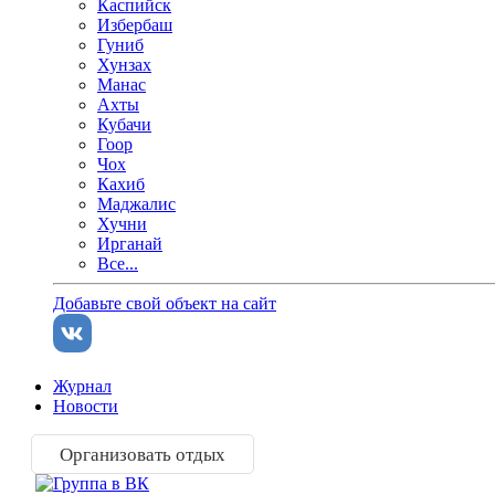
Каспийск
Избербаш
Гуниб
Хунзах
Манас
Ахты
Кубачи
Гоор
Чох
Кахиб
Маджалис
Хучни
Ирганай
Все...
Добавьте свой объект на сайт
Журнал
Новости
Организовать отдых