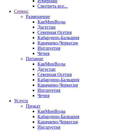
Избербаш
Смотреть все...
Сервис
Размещение
КавМинВоды
Дагестан
Северная Осетия
Кабардино-Балкария
Карачаево-Черкесия
Ингшуетия
Чечня
Питание
КавМинВоды
Дагестан
Северная Осетия
Кабардино-Балкария
Карачаево-Черкесия
Ингшуетия
Чечня
Услуги
Прокат
КавМинВоды
Кабардино-Балкария
Карачаево-Черкесия
Ингшуетия