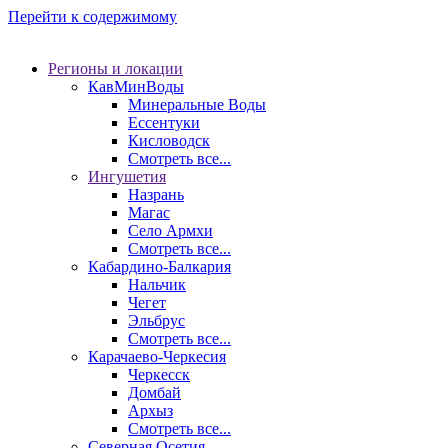
Перейти к содержимому
Регионы и локации
КавМинВоды
Минеральные Воды
Ессентуки
Кисловодск
Смотреть все...
Ингушетия
Назрань
Магас
Село Армхи
Смотреть все...
Кабардино-Балкария
Нальчик
Чегет
Эльбрус
Смотреть все...
Карачаево-Черкесия
Черкесск
Домбай
Архыз
Смотреть все...
Северная Осетия