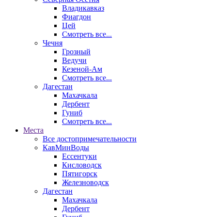
Владикавказ
Фиагдон
Цей
Смотреть все...
Чечня
Грозный
Ведучи
Кезеной-Ам
Смотреть все...
Дагестан
Махачкала
Дербент
Гуниб
Смотреть все...
Места
Все достопримечательности
КавМинВоды
Ессентуки
Кисловодск
Пятигорск
Железноводск
Дагестан
Махачкала
Дербент