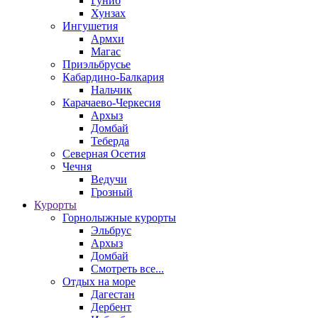
Гуниб
Хунзах
Ингушетия
Армхи
Магас
Приэльбрусье
Кабардино-Балкария
Нальчик
Карачаево-Черкесия
Архыз
Домбай
Теберда
Северная Осетия
Чечня
Ведучи
Грозный
Курорты
Горнолыжные курорты
Эльбрус
Архыз
Домбай
Смотреть все...
Отдых на море
Дагестан
Дербент