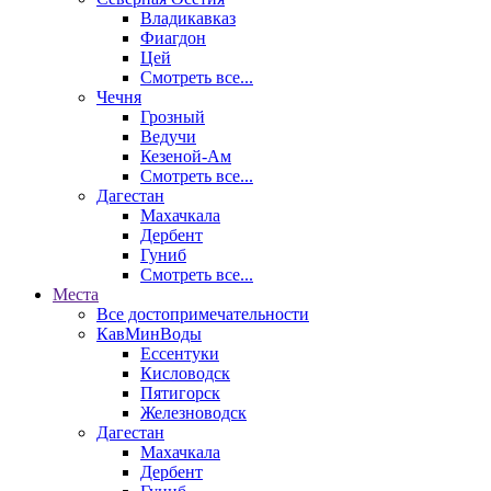
Владикавказ
Фиагдон
Цей
Смотреть все...
Чечня
Грозный
Ведучи
Кезеной-Ам
Смотреть все...
Дагестан
Махачкала
Дербент
Гуниб
Смотреть все...
Места
Все достопримечательности
КавМинВоды
Ессентуки
Кисловодск
Пятигорск
Железноводск
Дагестан
Махачкала
Дербент