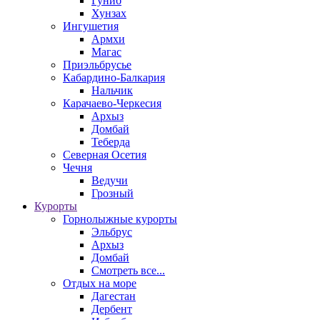
Гуниб
Хунзах
Ингушетия
Армхи
Магас
Приэльбрусье
Кабардино-Балкария
Нальчик
Карачаево-Черкесия
Архыз
Домбай
Теберда
Северная Осетия
Чечня
Ведучи
Грозный
Курорты
Горнолыжные курорты
Эльбрус
Архыз
Домбай
Смотреть все...
Отдых на море
Дагестан
Дербент