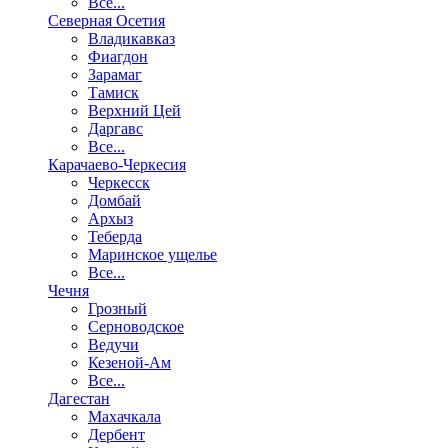
Все...
Северная Осетия
Владикавказ
Фиагдон
Зарамаг
Тамиск
Верхний Цей
Даргавс
Все...
Карачаево-Черкесия
Черкесск
Домбай
Архыз
Теберда
Маринское ущелье
Все...
Чечня
Грозный
Серноводское
Ведучи
Кезеной-Ам
Все...
Дагестан
Махачкала
Дербент