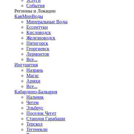
Услуги
События
Регионы и Локации
КавМинВоды
Минеральные Воды
Ессентуки
Кисловодск
Железноводск
Пятигорск
Георгиевск
Лермонтов
Все...
Ингушетия
Назрань
Магас
Армхи
Все...
Кабардино-Балкария
Нальчик
Чегем
Эльбрус
Поселок Чегет
Станция Гарабаши
Терскол
Тегенекли