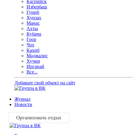
Каспийск
Избербаш
Гуниб
Хунзах
Манас
Ахты
Кубачи
Гоор
Чох
Кахиб
Маджалис
Хучни
Ирганай
Все...
Добавьте свой объект на сайт
Журнал
Новости
Организовать отдых