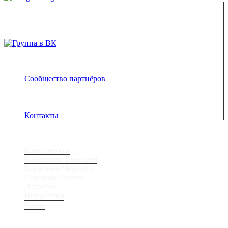
ENJOY-Кавказ — сообщество созданное опытными
туристами и гидами для того чтобы рассказать и показать
вам всю красоту Кавказа
Сообщество партнёров
Адрес электронной почты защищен от спам-ботов.
Для просмотра адреса в браузере должен быть
включен Javascript.
Контакты
Регионы
Кавминводы
Кабардино-Балкария
Карачаево-Черкесия
Северная Осетия
Дагестан
Ингушетия
Чечня
Места