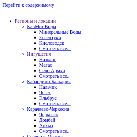
Перейти к содержимому
Регионы и локации
КавМинВоды
Минеральные Воды
Ессентуки
Кисловодск
Смотреть все...
Ингушетия
Назрань
Магас
Село Армхи
Смотреть все...
Кабардино-Балкария
Нальчик
Чегет
Эльбрус
Смотреть все...
Карачаево-Черкесия
Черкесск
Домбай
Архыз
Смотреть все...
Северная Осетия