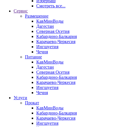
Избербаш
Смотреть все...
Сервис
Размещение
КавМинВоды
Дагестан
Северная Осетия
Кабардино-Балкария
Карачаево-Черкесия
Ингшуетия
Чечня
Питание
КавМинВоды
Дагестан
Северная Осетия
Кабардино-Балкария
Карачаево-Черкесия
Ингшуетия
Чечня
Услуги
Прокат
КавМинВоды
Кабардино-Балкария
Карачаево-Черкесия
Ингшуетия