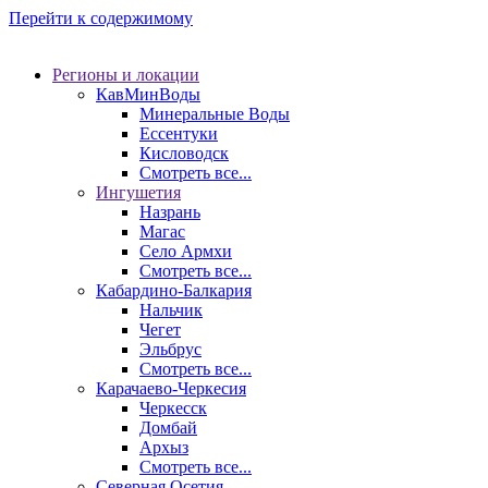
Перейти к содержимому
Регионы и локации
КавМинВоды
Минеральные Воды
Ессентуки
Кисловодск
Смотреть все...
Ингушетия
Назрань
Магас
Село Армхи
Смотреть все...
Кабардино-Балкария
Нальчик
Чегет
Эльбрус
Смотреть все...
Карачаево-Черкесия
Черкесск
Домбай
Архыз
Смотреть все...
Северная Осетия