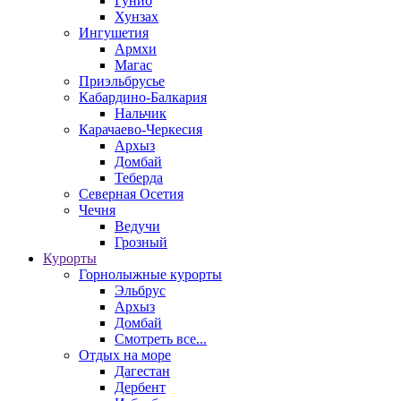
Гуниб
Хунзах
Ингушетия
Армхи
Магас
Приэльбрусье
Кабардино-Балкария
Нальчик
Карачаево-Черкесия
Архыз
Домбай
Теберда
Северная Осетия
Чечня
Ведучи
Грозный
Курорты
Горнолыжные курорты
Эльбрус
Архыз
Домбай
Смотреть все...
Отдых на море
Дагестан
Дербент