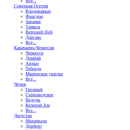
Все...
Северная Осетия
Владикавказ
Фиагдон
Зарамаг
Тамиск
Верхний Цей
Даргавс
Все...
Карачаево-Черкесия
Черкесск
Домбай
Архыз
Теберда
Маринское ущелье
Все...
Чечня
Грозный
Серноводское
Ведучи
Кезеной-Ам
Все...
Дагестан
Махачкала
Дербент