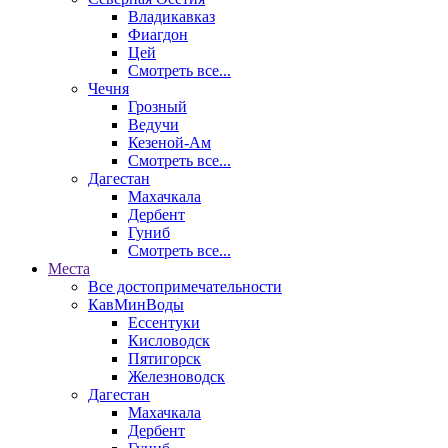
Владикавказ
Фиагдон
Цей
Смотреть все...
Чечня
Грозный
Ведучи
Кезеной-Ам
Смотреть все...
Дагестан
Махачкала
Дербент
Гуниб
Смотреть все...
Места
Все достопримечательности
КавМинВоды
Ессентуки
Кисловодск
Пятигорск
Железноводск
Дагестан
Махачкала
Дербент