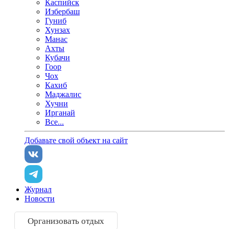
Каспийск
Избербаш
Гуниб
Хунзах
Манас
Ахты
Кубачи
Гоор
Чох
Кахиб
Маджалис
Хучни
Ирганай
Все...
Добавьте свой объект на сайт
Журнал
Новости
Организовать отдых