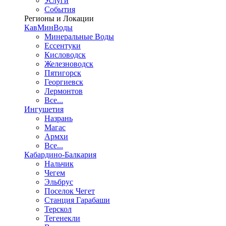
Услуги
События
Регионы и Локации
КавМинВоды
Минеральные Воды
Ессентуки
Кисловодск
Железноводск
Пятигорск
Георгиевск
Лермонтов
Все...
Ингушетия
Назрань
Магас
Армхи
Все...
Кабардино-Балкария
Нальчик
Чегем
Эльбрус
Поселок Чегет
Станция Гарабаши
Терскол
Тегенекли