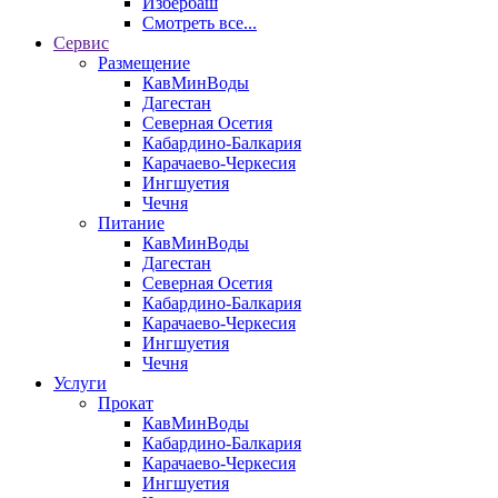
Избербаш
Смотреть все...
Сервис
Размещение
КавМинВоды
Дагестан
Северная Осетия
Кабардино-Балкария
Карачаево-Черкесия
Ингшуетия
Чечня
Питание
КавМинВоды
Дагестан
Северная Осетия
Кабардино-Балкария
Карачаево-Черкесия
Ингшуетия
Чечня
Услуги
Прокат
КавМинВоды
Кабардино-Балкария
Карачаево-Черкесия
Ингшуетия