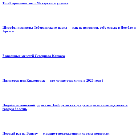
Топ-9 красивых мест Махарского ущелья
Штрафы и запреты Тебердинского парка — как не испортить себе отдых в Домбае и
Архызе
7 красивых мечетей Северного Кавказа
Пятигорск или Кисловодск — где лучше отдохнуть в 2026 году?
Подъём по канатной дороге на Эльбрус — как угадать прогноз и не подхватить
горную болезнь
Первый раз на Бештау — маршрут восхождения и советы новичкам