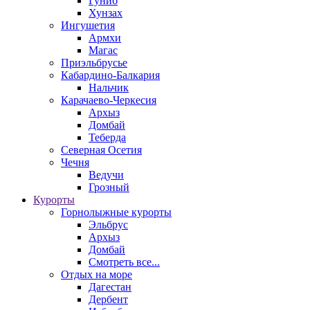
Гуниб
Хунзах
Ингушетия
Армхи
Магас
Приэльбрусье
Кабардино-Балкария
Нальчик
Карачаево-Черкесия
Архыз
Домбай
Теберда
Северная Осетия
Чечня
Ведучи
Грозный
Курорты
Горнолыжные курорты
Эльбрус
Архыз
Домбай
Смотреть все...
Отдых на море
Дагестан
Дербент