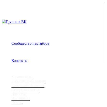
ENJOY-Кавказ — сообщество созданное опытными
туристами и гидами для того чтобы рассказать и показать
вам всю красоту Кавказа
Сообщество партнёров
Адрес электронной почты защищен от спам-ботов.
Для просмотра адреса в браузере должен быть
включен Javascript.
Контакты
Регионы
Кавминводы
Кабардино-Балкария
Карачаево-Черкесия
Северная Осетия
Дагестан
Ингушетия
Чечня