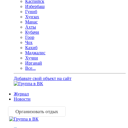
Каспийск
Избербаш
Гуниб
Хунзах
Манас
Ахты
Кубачи
Гоор
Чох
Кахиб
Маджалис
Хучни
Ирганай
Все...
Добавьте свой объект на сайт
Журнал
Новости
Организовать отдых