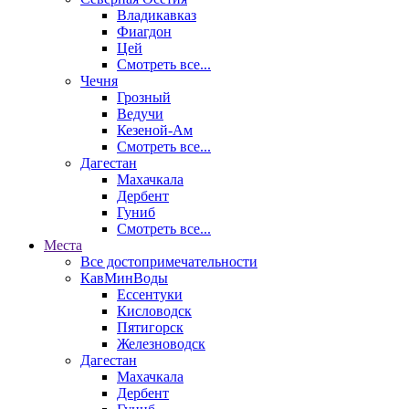
Владикавказ
Фиагдон
Цей
Смотреть все...
Чечня
Грозный
Ведучи
Кезеной-Ам
Смотреть все...
Дагестан
Махачкала
Дербент
Гуниб
Смотреть все...
Места
Все достопримечательности
КавМинВоды
Ессентуки
Кисловодск
Пятигорск
Железноводск
Дагестан
Махачкала
Дербент