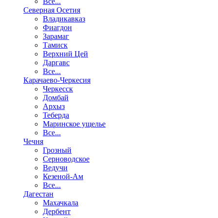
Все...
Северная Осетия
Владикавказ
Фиагдон
Зарамаг
Тамиск
Верхний Цей
Даргавс
Все...
Карачаево-Черкесия
Черкесск
Домбай
Архыз
Теберда
Маринское ущелье
Все...
Чечня
Грозный
Серноводское
Ведучи
Кезеной-Ам
Все...
Дагестан
Махачкала
Дербент