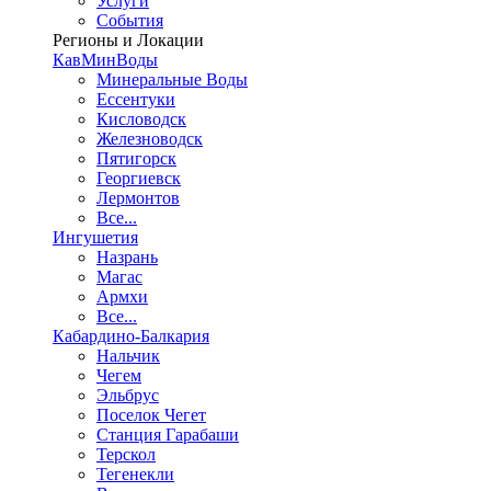
Услуги
События
Регионы и Локации
КавМинВоды
Минеральные Воды
Ессентуки
Кисловодск
Железноводск
Пятигорск
Георгиевск
Лермонтов
Все...
Ингушетия
Назрань
Магас
Армхи
Все...
Кабардино-Балкария
Нальчик
Чегем
Эльбрус
Поселок Чегет
Станция Гарабаши
Терскол
Тегенекли