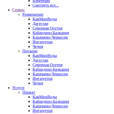
Избербаш
Смотреть все...
Сервис
Размещение
КавМинВоды
Дагестан
Северная Осетия
Кабардино-Балкария
Карачаево-Черкесия
Ингшуетия
Чечня
Питание
КавМинВоды
Дагестан
Северная Осетия
Кабардино-Балкария
Карачаево-Черкесия
Ингшуетия
Чечня
Услуги
Прокат
КавМинВоды
Кабардино-Балкария
Карачаево-Черкесия
Ингшуетия