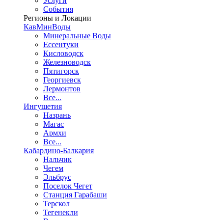
Услуги
События
Регионы и Локации
КавМинВоды
Минеральные Воды
Ессентуки
Кисловодск
Железноводск
Пятигорск
Георгиевск
Лермонтов
Все...
Ингушетия
Назрань
Магас
Армхи
Все...
Кабардино-Балкария
Нальчик
Чегем
Эльбрус
Поселок Чегет
Станция Гарабаши
Терскол
Тегенекли