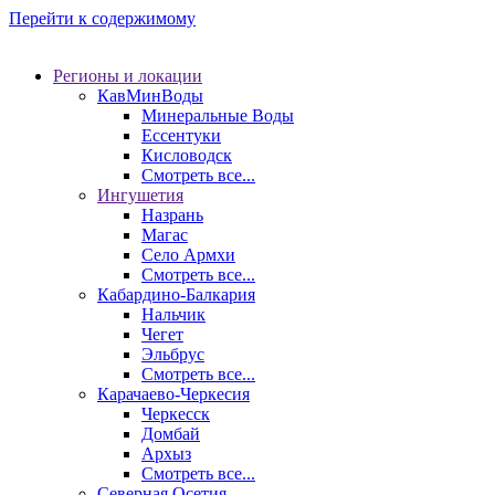
Перейти к содержимому
Регионы и локации
КавМинВоды
Минеральные Воды
Ессентуки
Кисловодск
Смотреть все...
Ингушетия
Назрань
Магас
Село Армхи
Смотреть все...
Кабардино-Балкария
Нальчик
Чегет
Эльбрус
Смотреть все...
Карачаево-Черкесия
Черкесск
Домбай
Архыз
Смотреть все...
Северная Осетия