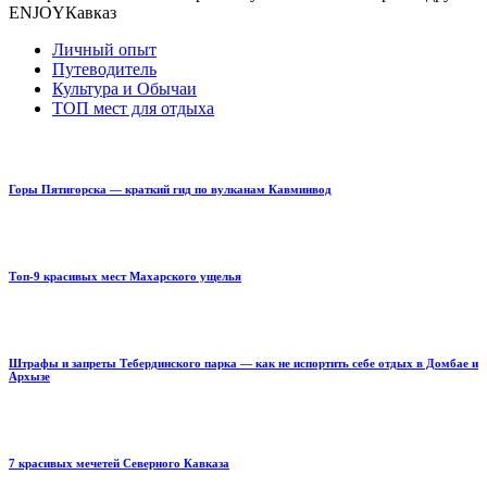
ENJOYКавказ
Личный опыт
Путеводитель
Культура и Обычаи
ТОП мест для отдыха
Горы Пятигорска — краткий гид по вулканам Кавминвод
Топ-9 красивых мест Махарского ущелья
Штрафы и запреты Тебердинского парка — как не испортить себе отдых в Домбае и
Архызе
7 красивых мечетей Северного Кавказа