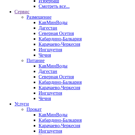
Избербаш
Смотреть все...
Сервис
Размещение
КавМинВоды
Дагестан
Северная Осетия
Кабардино-Балкария
Карачаево-Черкесия
Ингшуетия
Чечня
Питание
КавМинВоды
Дагестан
Северная Осетия
Кабардино-Балкария
Карачаево-Черкесия
Ингшуетия
Чечня
Услуги
Прокат
КавМинВоды
Кабардино-Балкария
Карачаево-Черкесия
Ингшуетия