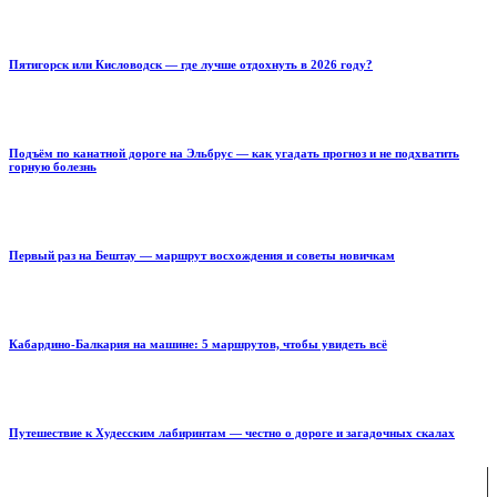
Пятигорск или Кисловодск — где лучше отдохнуть в 2026 году?
Подъём по канатной дороге на Эльбрус — как угадать прогноз и не подхватить
горную болезнь
Первый раз на Бештау — маршрут восхождения и советы новичкам
Кабардино-Балкария на машине: 5 маршрутов, чтобы увидеть всё
Путешествие к Худесским лабиринтам — честно о дороге и загадочных скалах
ENJOY-Кавказ — сообщество созданное опытными