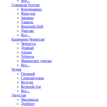
Все...
Северная Осетия
Владикавказ
Фиагдон
Зарамаг
Тамиск
Верхний Цей
Даргавс
Все...
Карачаево-Черкесия
Черкесск
Домбай
Архыз
Теберда
Маринское ущелье
Все...
Чечня
Грозный
Серноводское
Ведучи
Кезеной-Ам
Все...
Дагестан
Махачкала
Дербент