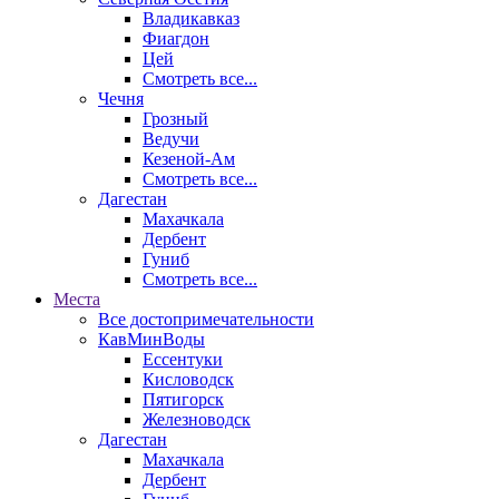
Владикавказ
Фиагдон
Цей
Смотреть все...
Чечня
Грозный
Ведучи
Кезеной-Ам
Смотреть все...
Дагестан
Махачкала
Дербент
Гуниб
Смотреть все...
Места
Все достопримечательности
КавМинВоды
Ессентуки
Кисловодск
Пятигорск
Железноводск
Дагестан
Махачкала
Дербент