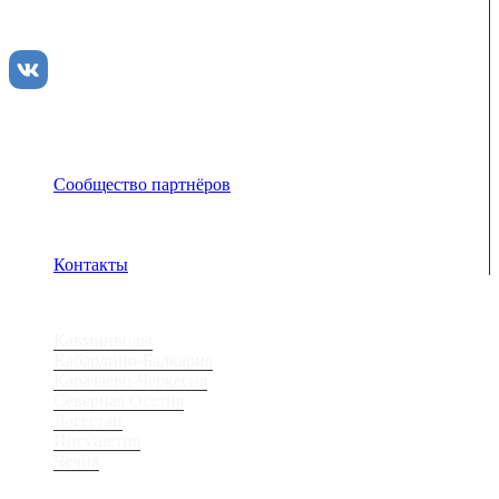
туристами и гидами для того чтобы рассказать и показать
вам всю красоту Кавказа
Сообщество партнёров
Адрес электронной почты защищен от спам-ботов.
Для просмотра адреса в браузере должен быть
включен Javascript.
Контакты
Регионы
Кавминводы
Кабардино-Балкария
Карачаево-Черкесия
Северная Осетия
Дагестан
Ингушетия
Чечня
Места