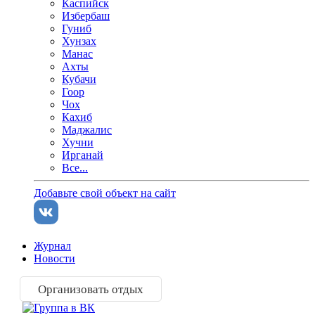
Каспийск
Избербаш
Гуниб
Хунзах
Манас
Ахты
Кубачи
Гоор
Чох
Кахиб
Маджалис
Хучни
Ирганай
Все...
Добавьте свой объект на сайт
Журнал
Новости
Организовать отдых