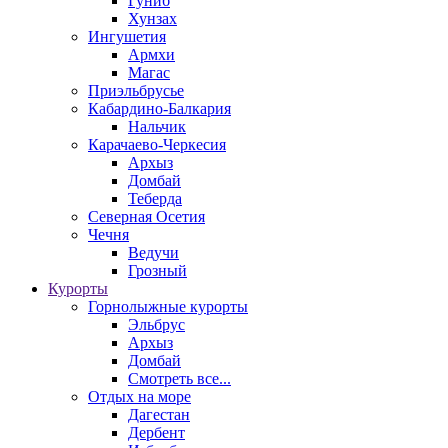
Гуниб
Хунзах
Ингушетия
Армхи
Магас
Приэльбрусье
Кабардино-Балкария
Нальчик
Карачаево-Черкесия
Архыз
Домбай
Теберда
Северная Осетия
Чечня
Ведучи
Грозный
Курорты
Горнолыжные курорты
Эльбрус
Архыз
Домбай
Смотреть все...
Отдых на море
Дагестан
Дербент