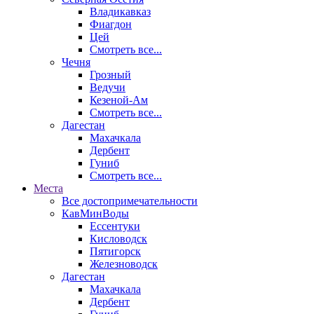
Владикавказ
Фиагдон
Цей
Смотреть все...
Чечня
Грозный
Ведучи
Кезеной-Ам
Смотреть все...
Дагестан
Махачкала
Дербент
Гуниб
Смотреть все...
Места
Все достопримечательности
КавМинВоды
Ессентуки
Кисловодск
Пятигорск
Железноводск
Дагестан
Махачкала
Дербент