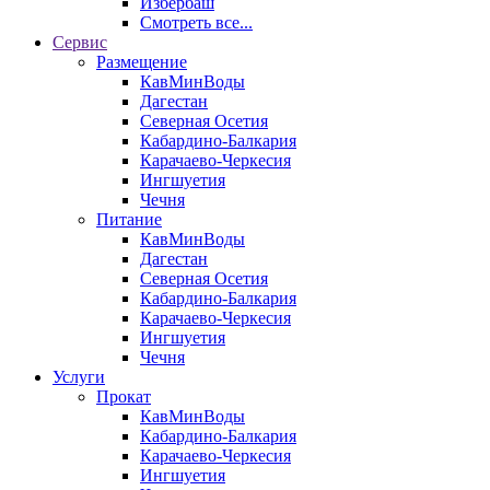
Избербаш
Смотреть все...
Сервис
Размещение
КавМинВоды
Дагестан
Северная Осетия
Кабардино-Балкария
Карачаево-Черкесия
Ингшуетия
Чечня
Питание
КавМинВоды
Дагестан
Северная Осетия
Кабардино-Балкария
Карачаево-Черкесия
Ингшуетия
Чечня
Услуги
Прокат
КавМинВоды
Кабардино-Балкария
Карачаево-Черкесия
Ингшуетия