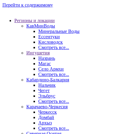
Перейти к содержимому
Регионы и локации
КавМинВоды
Минеральные Воды
Ессентуки
Кисловодск
Смотреть все...
Ингушетия
Назрань
Магас
Село Армхи
Смотреть все...
Кабардино-Балкария
Нальчик
Чегет
Эльбрус
Смотреть все...
Карачаево-Черкесия
Черкесск
Домбай
Архыз
Смотреть все...
Северная Осетия