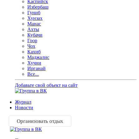
Каспийск
Избербаш
Гуниб
Хунзах
Манас
Ахты
Кубачи
Гоор
Чох
Кахиб
Маджалис
Хучни
Ирганай
Все...
Добавьте свой объект на сайт
Журнал
Новости
Организовать отдых