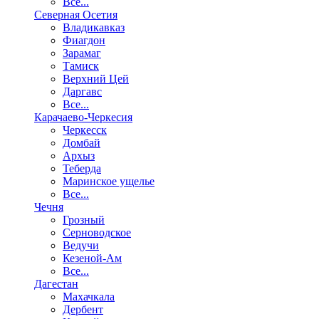
Все...
Северная Осетия
Владикавказ
Фиагдон
Зарамаг
Тамиск
Верхний Цей
Даргавс
Все...
Карачаево-Черкесия
Черкесск
Домбай
Архыз
Теберда
Маринское ущелье
Все...
Чечня
Грозный
Серноводское
Ведучи
Кезеной-Ам
Все...
Дагестан
Махачкала
Дербент