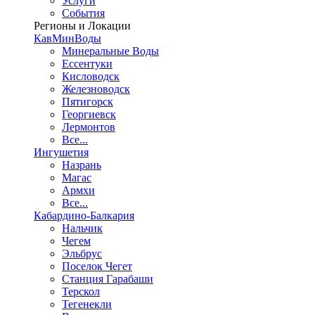
Услуги
События
Регионы и Локации
КавМинВоды
Минеральные Воды
Ессентуки
Кисловодск
Железноводск
Пятигорск
Георгиевск
Лермонтов
Все...
Ингушетия
Назрань
Магас
Армхи
Все...
Кабардино-Балкария
Нальчик
Чегем
Эльбрус
Поселок Чегет
Станция Гарабаши
Терскол
Тегенекли