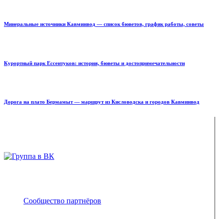
Минеральные источники Кавминвод — список бюветов, график работы, советы
Курортный парк Ессентуков: история, бюветы и достопримечательности
Дорога на плато Бермамыт — маршрут из Кисловодска и городов Кавминвод
ENJOY-Кавказ — сообщество созданное опытными
туристами и гидами для того чтобы рассказать и показать
вам всю красоту Кавказа
Сообщество партнёров
Адрес электронной почты защищен от спам-ботов.
Для просмотра адреса в браузере должен быть