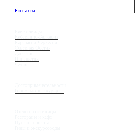
включен Javascript.
Контакты
Регионы
Кавминводы
Кабардино-Балкария
Карачаево-Черкесия
Северная Осетия
Дагестан
Ингушетия
Чечня
Места
Достопримечательности
Горнолыжные курорты
Сервис
Отели и гостиницы
Рестораны и кафе
Пункты проката
Гиды и экскурсоводы