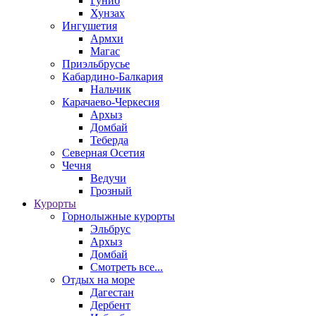
Гуниб
Хунзах
Ингушетия
Армхи
Магас
Приэльбрусье
Кабардино-Балкария
Нальчик
Карачаево-Черкесия
Архыз
Домбай
Теберда
Северная Осетия
Чечня
Ведучи
Грозный
Курорты
Горнолыжные курорты
Эльбрус
Архыз
Домбай
Смотреть все...
Отдых на море
Дагестан
Дербент