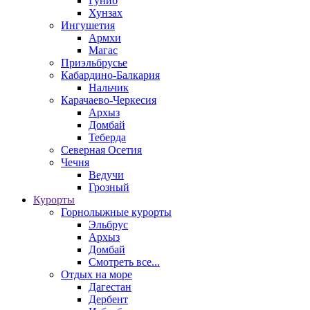
Гуниб
Хунзах
Ингушетия
Армхи
Магас
Приэльбрусье
Кабардино-Балкария
Нальчик
Карачаево-Черкесия
Архыз
Домбай
Теберда
Северная Осетия
Чечня
Ведучи
Грозный
Курорты
Горнолыжные курорты
Эльбрус
Архыз
Домбай
Смотреть все...
Отдых на море
Дагестан
Дербент