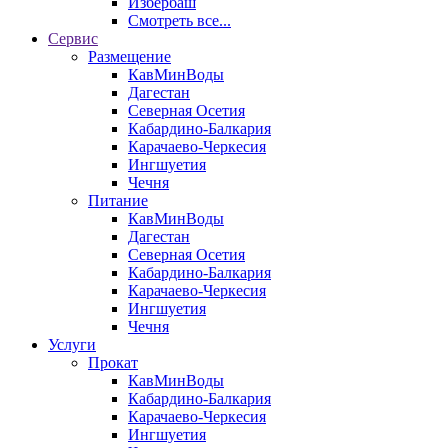
Избербаш
Смотреть все...
Сервис
Размещение
КавМинВоды
Дагестан
Северная Осетия
Кабардино-Балкария
Карачаево-Черкесия
Ингшуетия
Чечня
Питание
КавМинВоды
Дагестан
Северная Осетия
Кабардино-Балкария
Карачаево-Черкесия
Ингшуетия
Чечня
Услуги
Прокат
КавМинВоды
Кабардино-Балкария
Карачаево-Черкесия
Ингшуетия