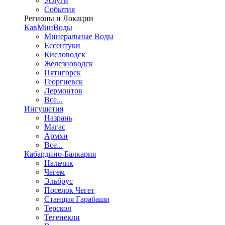
Услуги
События
Регионы и Локации
КавМинВоды
Минеральные Воды
Ессентуки
Кисловодск
Железноводск
Пятигорск
Георгиевск
Лермонтов
Все...
Ингушетия
Назрань
Магас
Армхи
Все...
Кабардино-Балкария
Нальчик
Чегем
Эльбрус
Поселок Чегет
Станция Гарабаши
Терскол
Тегенекли