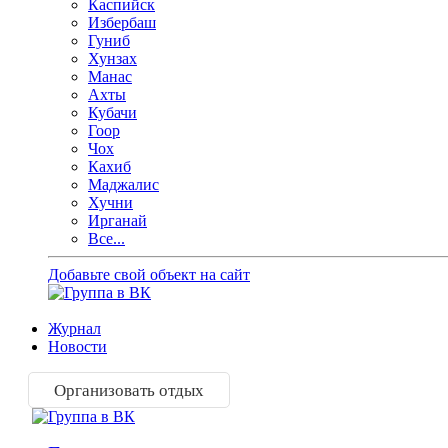
Каспийск
Избербаш
Гуниб
Хунзах
Манас
Ахты
Кубачи
Гоор
Чох
Кахиб
Маджалис
Хучни
Ирганай
Все...
Добавьте свой объект на сайт
Журнал
Новости
Организовать отдых