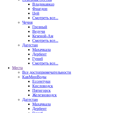
Владикавказ
Фиагдон
Цей
Смотреть все...
Чечня
Грозный
Ведучи
Кезеной-Ам
Смотреть все...
Дагестан
Махачкала
Дербент
Гуниб
Смотреть все...
Места
Все достопримечательности
КавМинВоды
Ессентуки
Кисловодск
Пятигорск
Железноводск
Дагестан
Махачкала
Дербент