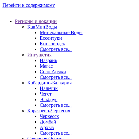
Перейти к содержимому
Регионы и локации
КавМинВоды
Минеральные Воды
Ессентуки
Кисловодск
Смотреть все...
Ингушетия
Назрань
Магас
Село Армхи
Смотреть все...
Кабардино-Балкария
Нальчик
Чегет
Эльбрус
Смотреть все...
Карачаево-Черкесия
Черкесск
Домбай
Архыз
Смотреть все...
Северная Осетия