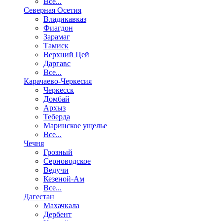
Все...
Северная Осетия
Владикавказ
Фиагдон
Зарамаг
Тамиск
Верхний Цей
Даргавс
Все...
Карачаево-Черкесия
Черкесск
Домбай
Архыз
Теберда
Маринское ущелье
Все...
Чечня
Грозный
Серноводское
Ведучи
Кезеной-Ам
Все...
Дагестан
Махачкала
Дербент