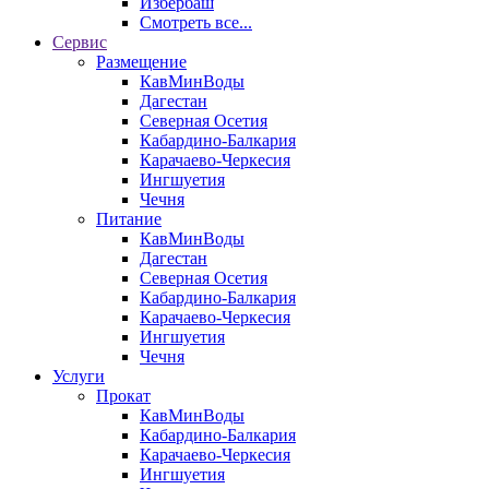
Избербаш
Смотреть все...
Сервис
Размещение
КавМинВоды
Дагестан
Северная Осетия
Кабардино-Балкария
Карачаево-Черкесия
Ингшуетия
Чечня
Питание
КавМинВоды
Дагестан
Северная Осетия
Кабардино-Балкария
Карачаево-Черкесия
Ингшуетия
Чечня
Услуги
Прокат
КавМинВоды
Кабардино-Балкария
Карачаево-Черкесия
Ингшуетия