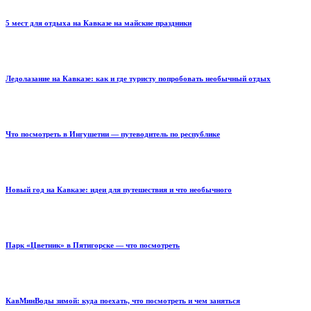
5 мест для отдыха на Кавказе на майские праздники
Ледолазание на Кавказе: как и где туристу попробовать необычный отдых
Что посмотреть в Ингушетии — путеводитель по республике
Новый год на Кавказе: идеи для путешествия и что необычного
Парк «Цветник» в Пятигорске — что посмотреть
КавМинВоды зимой: куда поехать, что посмотреть и чем заняться