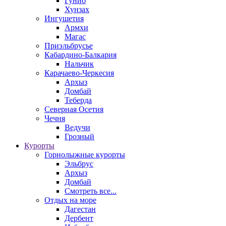
Гуниб
Хунзах
Ингушетия
Армхи
Магас
Приэльбрусье
Кабардино-Балкария
Нальчик
Карачаево-Черкесия
Архыз
Домбай
Теберда
Северная Осетия
Чечня
Ведучи
Грозный
Курорты
Горнолыжные курорты
Эльбрус
Архыз
Домбай
Смотреть все...
Отдых на море
Дагестан
Дербент