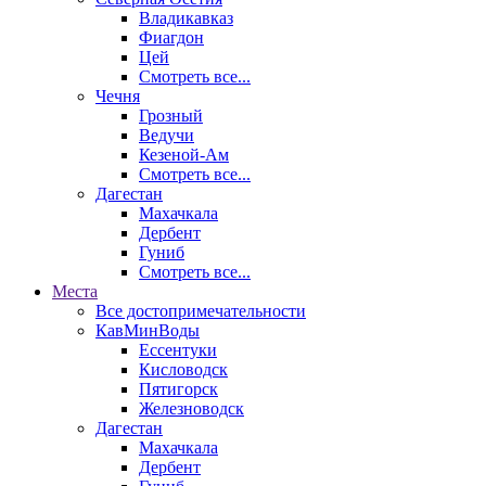
Владикавказ
Фиагдон
Цей
Смотреть все...
Чечня
Грозный
Ведучи
Кезеной-Ам
Смотреть все...
Дагестан
Махачкала
Дербент
Гуниб
Смотреть все...
Места
Все достопримечательности
КавМинВоды
Ессентуки
Кисловодск
Пятигорск
Железноводск
Дагестан
Махачкала
Дербент