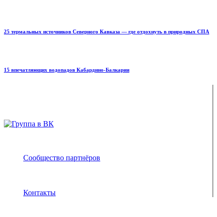
25 термальных источников Северного Кавказа — где отдохнуть в природных СПА
15 впечатляющих водопадов Кабардино-Балкарии
ENJOY-Кавказ — сообщество созданное опытными
туристами и гидами для того чтобы рассказать и показать
вам всю красоту Кавказа
Сообщество партнёров
Адрес электронной почты защищен от спам-ботов.
Для просмотра адреса в браузере должен быть
включен Javascript.
Контакты
Регионы