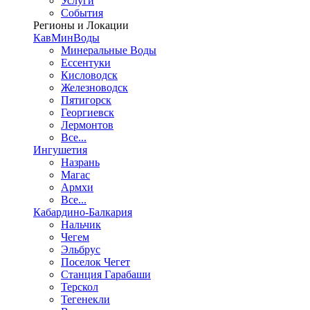
Услуги
События
Регионы и Локации
КавМинВоды
Минеральные Воды
Ессентуки
Кисловодск
Железноводск
Пятигорск
Георгиевск
Лермонтов
Все...
Ингушетия
Назрань
Магас
Армхи
Все...
Кабардино-Балкария
Нальчик
Чегем
Эльбрус
Поселок Чегет
Станция Гарабаши
Терскол
Тегенекли