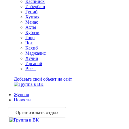
Каспийск
Избербаш
Гуниб
Хунзах
Манас
Ахты
Кубачи
Гоор
Чох
Кахиб
Маджалис
Хучни
Ирганай
Все...
Добавьте свой объект на сайт
Журнал
Новости
Организовать отдых