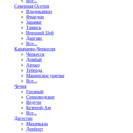
Все...
Северная Осетия
Владикавказ
Фиагдон
Зарамаг
Тамиск
Верхний Цей
Даргавс
Все...
Карачаево-Черкесия
Черкесск
Домбай
Архыз
Теберда
Маринское ущелье
Все...
Чечня
Грозный
Серноводское
Ведучи
Кезеной-Ам
Все...
Дагестан
Махачкала
Дербент