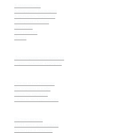
Кавминводы
Кабардино-Балкария
Карачаево-Черкесия
Северная Осетия
Дагестан
Ингушетия
Чечня
Места
Достопримечательности
Горнолыжные курорты
Сервис
Отели и гостиницы
Рестораны и кафе
Пункты проката
Гиды и экскурсоводы
Журнал
Путеводитель
ТОП мест для отдыха
Культура и обычаи