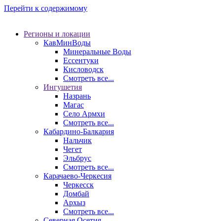
Перейти к содержимому
Регионы и локации
КавМинВоды
Минеральные Воды
Ессентуки
Кисловодск
Смотреть все...
Ингушетия
Назрань
Магас
Село Армхи
Смотреть все...
Кабардино-Балкария
Нальчик
Чегет
Эльбрус
Смотреть все...
Карачаево-Черкесия
Черкесск
Домбай
Архыз
Смотреть все...
Северная Осетия