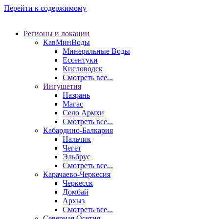
Перейти к содержимому
Регионы и локации
КавМинВоды
Минеральные Воды
Ессентуки
Кисловодск
Смотреть все...
Ингушетия
Назрань
Магас
Село Армхи
Смотреть все...
Кабардино-Балкария
Нальчик
Чегет
Эльбрус
Смотреть все...
Карачаево-Черкесия
Черкесск
Домбай
Архыз
Смотреть все...
Северная Осетия