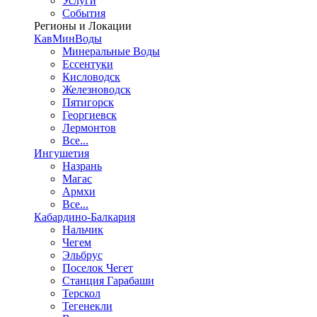
Услуги
События
Регионы и Локации
КавМинВоды
Минеральные Воды
Ессентуки
Кисловодск
Железноводск
Пятигорск
Георгиевск
Лермонтов
Все...
Ингушетия
Назрань
Магас
Армхи
Все...
Кабардино-Балкария
Нальчик
Чегем
Эльбрус
Поселок Чегет
Станция Гарабаши
Терскол
Тегенекли