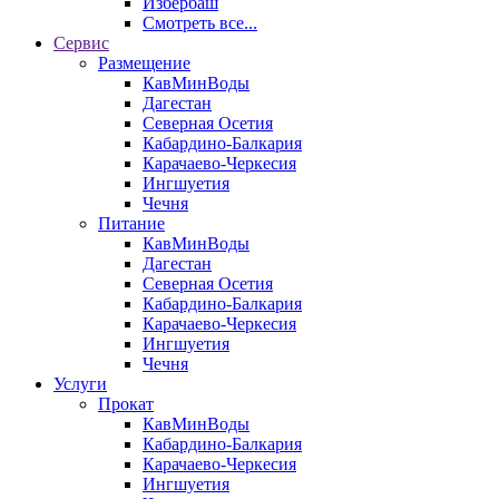
Избербаш
Смотреть все...
Сервис
Размещение
КавМинВоды
Дагестан
Северная Осетия
Кабардино-Балкария
Карачаево-Черкесия
Ингшуетия
Чечня
Питание
КавМинВоды
Дагестан
Северная Осетия
Кабардино-Балкария
Карачаево-Черкесия
Ингшуетия
Чечня
Услуги
Прокат
КавМинВоды
Кабардино-Балкария
Карачаево-Черкесия
Ингшуетия