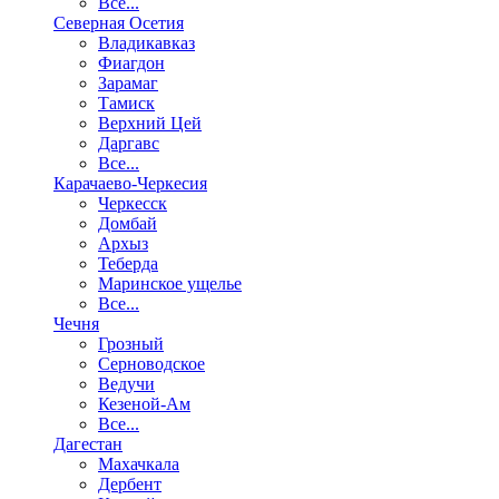
Все...
Северная Осетия
Владикавказ
Фиагдон
Зарамаг
Тамиск
Верхний Цей
Даргавс
Все...
Карачаево-Черкесия
Черкесск
Домбай
Архыз
Теберда
Маринское ущелье
Все...
Чечня
Грозный
Серноводское
Ведучи
Кезеной-Ам
Все...
Дагестан
Махачкала
Дербент