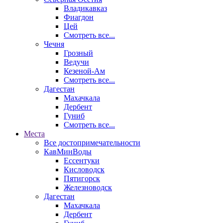
Владикавказ
Фиагдон
Цей
Смотреть все...
Чечня
Грозный
Ведучи
Кезеной-Ам
Смотреть все...
Дагестан
Махачкала
Дербент
Гуниб
Смотреть все...
Места
Все достопримечательности
КавМинВоды
Ессентуки
Кисловодск
Пятигорск
Железноводск
Дагестан
Махачкала
Дербент