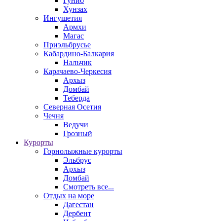
Гуниб
Хунзах
Ингушетия
Армхи
Магас
Приэльбрусье
Кабардино-Балкария
Нальчик
Карачаево-Черкесия
Архыз
Домбай
Теберда
Северная Осетия
Чечня
Ведучи
Грозный
Курорты
Горнолыжные курорты
Эльбрус
Архыз
Домбай
Смотреть все...
Отдых на море
Дагестан
Дербент