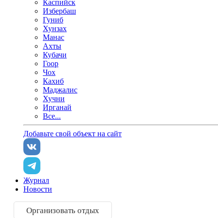
Каспийск
Избербаш
Гуниб
Хунзах
Манас
Ахты
Кубачи
Гоор
Чох
Кахиб
Маджалис
Хучни
Ирганай
Все...
Добавьте свой объект на сайт
Журнал
Новости
Организовать отдых