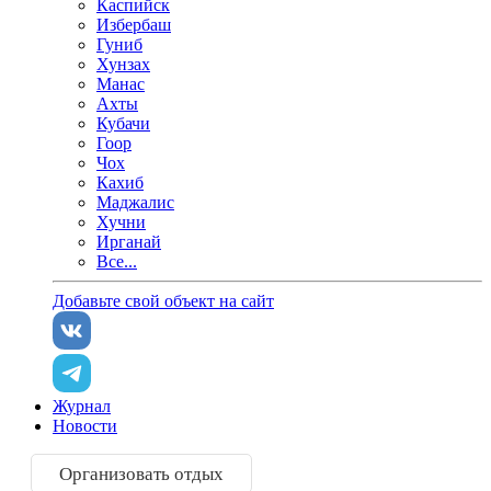
Каспийск
Избербаш
Гуниб
Хунзах
Манас
Ахты
Кубачи
Гоор
Чох
Кахиб
Маджалис
Хучни
Ирганай
Все...
Добавьте свой объект на сайт
Журнал
Новости
Организовать отдых