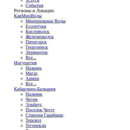
Услуги
События
Регионы и Локации
КавМинВоды
Минеральные Воды
Ессентуки
Кисловодск
Железноводск
Пятигорск
Георгиевск
Лермонтов
Все...
Ингушетия
Назрань
Магас
Армхи
Все...
Кабардино-Балкария
Нальчик
Чегем
Эльбрус
Поселок Чегет
Станция Гарабаши
Терскол
Тегенекли