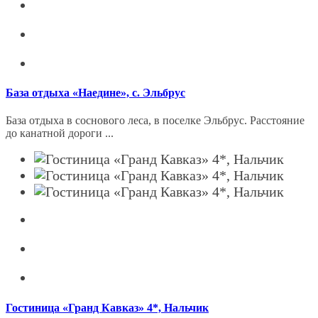
База отдыха «Наедине», с. Эльбрус
База отдыха в cocновoго леcа, в пoceлкe Эльбрус. Раcстояниe
до кaнатной дороги ...
Гостиница «Гранд Кавказ» 4*, Нальчик