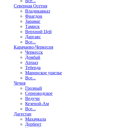
Все...
Северная Осетия
Владикавказ
Фиагдон
Зарамаг
Тамиск
Верхний Цей
Даргавс
Все...
Карачаево-Черкесия
Черкесск
Домбай
Архыз
Теберда
Маринское ущелье
Все...
Чечня
Грозный
Серноводское
Ведучи
Кезеной-Ам
Все...
Дагестан
Махачкала
Дербент