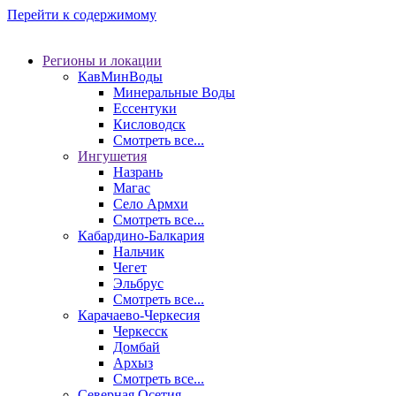
Перейти к содержимому
Регионы и локации
КавМинВоды
Минеральные Воды
Ессентуки
Кисловодск
Смотреть все...
Ингушетия
Назрань
Магас
Село Армхи
Смотреть все...
Кабардино-Балкария
Нальчик
Чегет
Эльбрус
Смотреть все...
Карачаево-Черкесия
Черкесск
Домбай
Архыз
Смотреть все...
Северная Осетия