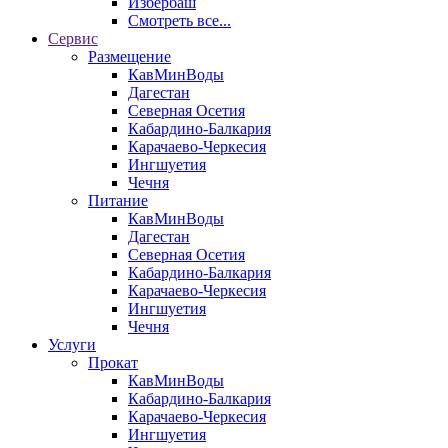
Избербаш
Смотреть все...
Сервис
Размещение
КавМинВоды
Дагестан
Северная Осетия
Кабардино-Балкария
Карачаево-Черкесия
Ингшуетия
Чечня
Питание
КавМинВоды
Дагестан
Северная Осетия
Кабардино-Балкария
Карачаево-Черкесия
Ингшуетия
Чечня
Услуги
Прокат
КавМинВоды
Кабардино-Балкария
Карачаево-Черкесия
Ингшуетия