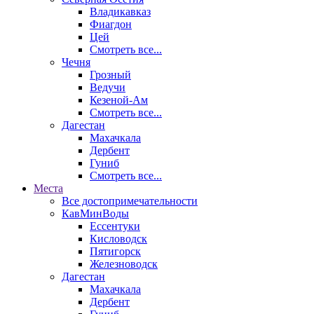
Владикавказ
Фиагдон
Цей
Смотреть все...
Чечня
Грозный
Ведучи
Кезеной-Ам
Смотреть все...
Дагестан
Махачкала
Дербент
Гуниб
Смотреть все...
Места
Все достопримечательности
КавМинВоды
Ессентуки
Кисловодск
Пятигорск
Железноводск
Дагестан
Махачкала
Дербент