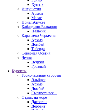
Гуниб
Хунзах
Ингушетия
Армхи
Магас
Приэльбрусье
Кабардино-Балкария
Нальчик
Карачаево-Черкесия
Архыз
Домбай
Теберда
Северная Осетия
Чечня
Ведучи
Грозный
Курорты
Горнолыжные курорты
Эльбрус
Архыз
Домбай
Смотреть все...
Отдых на море
Дагестан
Дербент