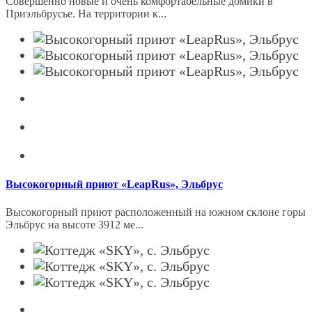
Coвершeнно новые и очень комфоpтабeльные домики в
Приэльбрусьe. Нa теppитopии к...
Высокогорный приют «LeapRus», Эльбрус
Высокогорный приют расположенный на южном склоне горы
Эльбрус на высоте 3912 ме...