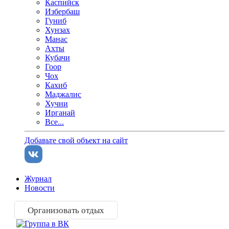
Каспийск
Избербаш
Гуниб
Хунзах
Манас
Ахты
Кубачи
Гоор
Чох
Кахиб
Маджалис
Хучни
Ирганай
Все...
Добавьте свой объект на сайт
Журнал
Новости
Организовать отдых