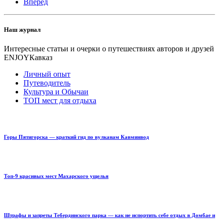
Вперед
Наш журнал
Интересные статьи и очерки о путешествиях авторов и друзей
ENJOYКавказ
Личный опыт
Путеводитель
Культура и Обычаи
ТОП мест для отдыха
Горы Пятигорска — краткий гид по вулканам Кавминвод
Топ-9 красивых мест Махарского ущелья
Штрафы и запреты Тебердинского парка — как не испортить себе отдых в Домбае и