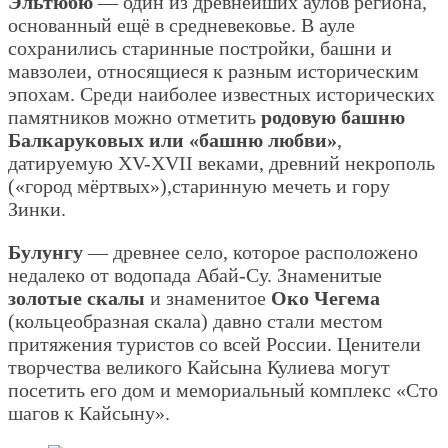
Эльтюбю
— один из древнейших аулов региона,
основанный ещё в средневековье. В ауле
сохранились старинные постройки, башни и
мавзолеи, относящиеся к разным историческим
эпохам. Среди наиболее известных исторических
памятников можно отметить
родовую башню
Балкаруковых или «башню любви»
,
датируемую XV-XVII веками, древний некрополь
(«город мёртвых»),старинную мечеть и гору
Зинки.
Булунгу
— древнее село, которое расположено
недалеко от водопада Абай-Су. Знаменитые
золотые скалы
и знаменитое
Око Чегема
(кольцеобразная скала) давно стали местом
притяжения туристов со всей России. Ценители
творчества великого Кайсына Кулиева могут
посетить его дом и мемориальный комплекс «Сто
шагов к Кайсыну».