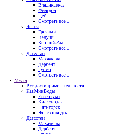
Владикавказ
Фиагдон
Цей
Смотреть все...
Чечня
Грозный
Ведучи
Кезеной-Ам
Смотреть все...
Дагестан
Махачкала
Дербент
Гуниб
Смотреть все...
Места
Все достопримечательности
КавМинВоды
Ессентуки
Кисловодск
Пятигорск
Железноводск
Дагестан
Махачкала
Дербент