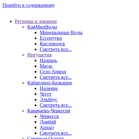
Перейти к содержимому
Регионы и локации
КавМинВоды
Минеральные Воды
Ессентуки
Кисловодск
Смотреть все...
Ингушетия
Назрань
Магас
Село Армхи
Смотреть все...
Кабардино-Балкария
Нальчик
Чегет
Эльбрус
Смотреть все...
Карачаево-Черкесия
Черкесск
Домбай
Архыз
Смотреть все...
Северная Осетия