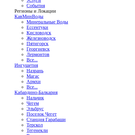
Услуги
События
Регионы и Локации
КавМинВоды
Минеральные Воды
Ессентуки
Кисловодск
Железноводск
Пятигорск
Георгиевск
Лермонтов
Все...
Ингушетия
Назрань
Магас
Армхи
Все...
Кабардино-Балкария
Нальчик
Чегем
Эльбрус
Поселок Чегет
Станция Гарабаши
Терскол
Тегенекли