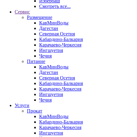
Избербаш
Смотреть все...
Сервис
Размещение
КавМинВоды
Дагестан
Северная Осетия
Кабардино-Балкария
Карачаево-Черкесия
Ингшуетия
Чечня
Питание
КавМинВоды
Дагестан
Северная Осетия
Кабардино-Балкария
Карачаево-Черкесия
Ингшуетия
Чечня
Услуги
Прокат
КавМинВоды
Кабардино-Балкария
Карачаево-Черкесия
Ингшуетия