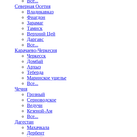
Все...
Северная Осетия
Владикавказ
Фиагдон
Зарамаг
Тамиск
Верхний Цей
Даргавс
Все...
Карачаево-Черкесия
Черкесск
Домбай
Архыз
Теберда
Маринское ущелье
Все...
Чечня
Грозный
Серноводское
Ведучи
Кезеной-Ам
Все...
Дагестан
Махачкала
Дербент