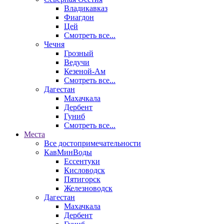
Владикавказ
Фиагдон
Цей
Смотреть все...
Чечня
Грозный
Ведучи
Кезеной-Ам
Смотреть все...
Дагестан
Махачкала
Дербент
Гуниб
Смотреть все...
Места
Все достопримечательности
КавМинВоды
Ессентуки
Кисловодск
Пятигорск
Железноводск
Дагестан
Махачкала
Дербент