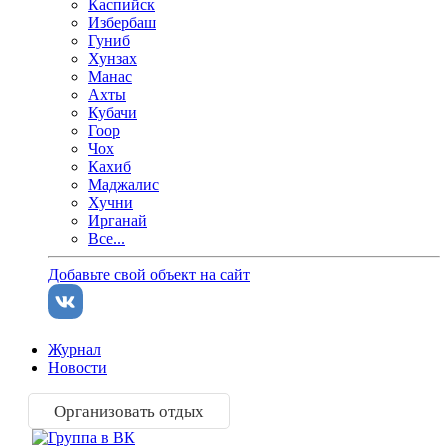
Каспийск
Избербаш
Гуниб
Хунзах
Манас
Ахты
Кубачи
Гоор
Чох
Кахиб
Маджалис
Хучни
Ирганай
Все...
Добавьте свой объект на сайт
Журнал
Новости
Организовать отдых