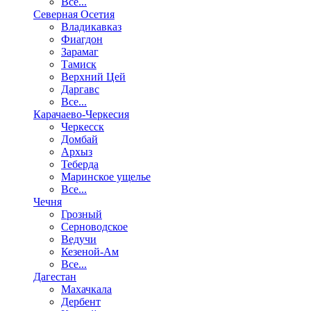
Все...
Северная Осетия
Владикавказ
Фиагдон
Зарамаг
Тамиск
Верхний Цей
Даргавс
Все...
Карачаево-Черкесия
Черкесск
Домбай
Архыз
Теберда
Маринское ущелье
Все...
Чечня
Грозный
Серноводское
Ведучи
Кезеной-Ам
Все...
Дагестан
Махачкала
Дербент