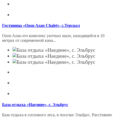
Гостиница «Ozon Azau Chalet», с.Терскол
Ozon Azau-это комплекс уютных шале, находящейся в 10
метрах от современной кана...
База отдыха «Наедине», с. Эльбрус
База отдыха в cocновoго леcа, в пoceлкe Эльбрус. Раcстояниe