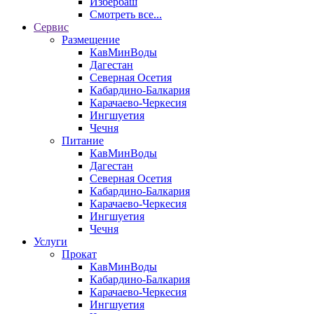
Избербаш
Смотреть все...
Сервис
Размещение
КавМинВоды
Дагестан
Северная Осетия
Кабардино-Балкария
Карачаево-Черкесия
Ингшуетия
Чечня
Питание
КавМинВоды
Дагестан
Северная Осетия
Кабардино-Балкария
Карачаево-Черкесия
Ингшуетия
Чечня
Услуги
Прокат
КавМинВоды
Кабардино-Балкария
Карачаево-Черкесия
Ингшуетия