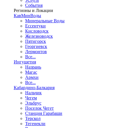
Услуги
События
Регионы и Локации
КавМинВоды
Минеральные Воды
Ессентуки
Кисловодск
Железноводск
Пятигорск
Георгиевск
Лермонтов
Все...
Ингушетия
Назрань
Магас
Армхи
Все...
Кабардино-Балкария
Нальчик
Чегем
Эльбрус
Поселок Чегет
Станция Гарабаши
Терскол
Тегенекли