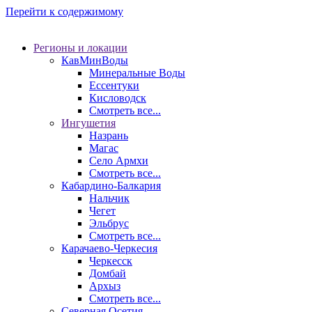
Перейти к содержимому
Регионы и локации
КавМинВоды
Минеральные Воды
Ессентуки
Кисловодск
Смотреть все...
Ингушетия
Назрань
Магас
Село Армхи
Смотреть все...
Кабардино-Балкария
Нальчик
Чегет
Эльбрус
Смотреть все...
Карачаево-Черкесия
Черкесск
Домбай
Архыз
Смотреть все...
Северная Осетия