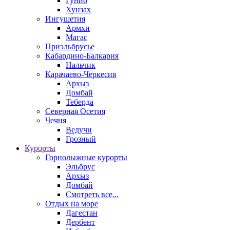
Гуниб
Хунзах
Ингушетия
Армхи
Магас
Приэльбрусье
Кабардино-Балкария
Нальчик
Карачаево-Черкесия
Архыз
Домбай
Теберда
Северная Осетия
Чечня
Ведучи
Грозный
Курорты
Горнолыжные курорты
Эльбрус
Архыз
Домбай
Смотреть все...
Отдых на море
Дагестан
Дербент