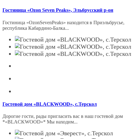
Гостиница «Ozon Seven Peaks», Эльбрусский р-он
Гостиница «OzonSevenPeaks» находится в Приэльбрусье,
республика Кабардино-Балка...
Гостевой дом «BLACKWOOD», с.Терскол
Дорогие гости, рады пригласить вас в наш гостевой дом
*«BLACKWOOD»* Мы находим...