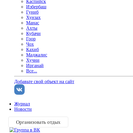
Каспийск
Избербаш
Гуниб
Хунзах
Манас
Ахты
Кубачи
Гоор
Чох
Кахиб
Маджалис
Хучни
Ирганай
Все...
Добавьте свой объект на сайт
Журнал
Новости
Организовать отдых