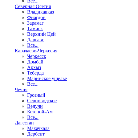
Все...
Северная Осетия
Владикавказ
Фиагдон
Зарамаг
Тамиск
Верхний Цей
Даргавс
Все...
Карачаево-Черкесия
Черкесск
Домбай
Архыз
Теберда
Маринское ущелье
Все...
Чечня
Грозный
Серноводское
Ведучи
Кезеной-Ам
Все...
Дагестан
Махачкала
Дербент