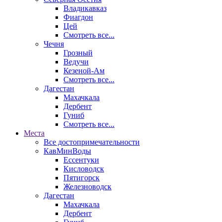
Владикавказ
Фиагдон
Цей
Смотреть все...
Чечня
Грозный
Ведучи
Кезеной-Ам
Смотреть все...
Дагестан
Махачкала
Дербент
Гуниб
Смотреть все...
Места
Все достопримечательности
КавМинВоды
Ессентуки
Кисловодск
Пятигорск
Железноводск
Дагестан
Махачкала
Дербент