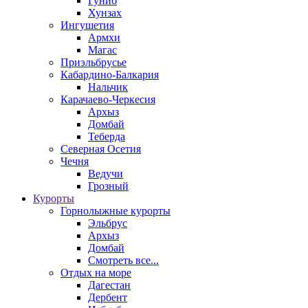
Гуниб
Хунзах
Ингушетия
Армхи
Магас
Приэльбрусье
Кабардино-Балкария
Нальчик
Карачаево-Черкесия
Архыз
Домбай
Теберда
Северная Осетия
Чечня
Ведучи
Грозный
Курорты
Горнолыжные курорты
Эльбрус
Архыз
Домбай
Смотреть все...
Отдых на море
Дагестан
Дербент