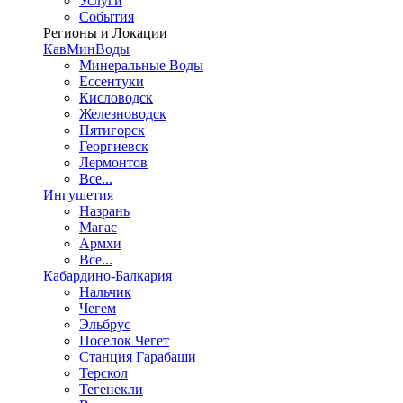
Услуги
События
Регионы и Локации
КавМинВоды
Минеральные Воды
Ессентуки
Кисловодск
Железноводск
Пятигорск
Георгиевск
Лермонтов
Все...
Ингушетия
Назрань
Магас
Армхи
Все...
Кабардино-Балкария
Нальчик
Чегем
Эльбрус
Поселок Чегет
Станция Гарабаши
Терскол
Тегенекли