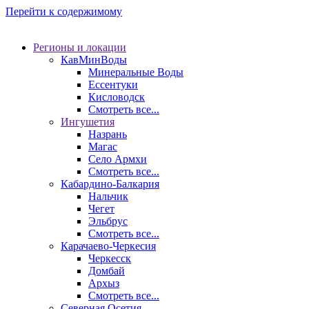
Перейти к содержимому
Регионы и локации
КавМинВоды
Минеральные Воды
Ессентуки
Кисловодск
Смотреть все...
Ингушетия
Назрань
Магас
Село Армхи
Смотреть все...
Кабардино-Балкария
Нальчик
Чегет
Эльбрус
Смотреть все...
Карачаево-Черкесия
Черкесск
Домбай
Архыз
Смотреть все...
Северная Осетия