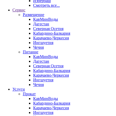
Избербаш
Смотреть все...
Сервис
Размещение
КавМинВоды
Дагестан
Северная Осетия
Кабардино-Балкария
Карачаево-Черкесия
Ингшуетия
Чечня
Питание
КавМинВоды
Дагестан
Северная Осетия
Кабардино-Балкария
Карачаево-Черкесия
Ингшуетия
Чечня
Услуги
Прокат
КавМинВоды
Кабардино-Балкария
Карачаево-Черкесия
Ингшуетия