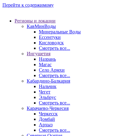
Перейти к содержимому
Регионы и локации
КавМинВоды
Минеральные Воды
Ессентуки
Кисловодск
Смотреть все...
Ингушетия
Назрань
Магас
Село Армхи
Смотреть все...
Кабардино-Балкария
Нальчик
Чегет
Эльбрус
Смотреть все...
Карачаево-Черкесия
Черкесск
Домбай
Архыз
Смотреть все...
Северная Осетия