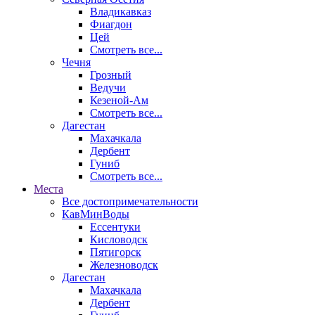
Владикавказ
Фиагдон
Цей
Смотреть все...
Чечня
Грозный
Ведучи
Кезеной-Ам
Смотреть все...
Дагестан
Махачкала
Дербент
Гуниб
Смотреть все...
Места
Все достопримечательности
КавМинВоды
Ессентуки
Кисловодск
Пятигорск
Железноводск
Дагестан
Махачкала
Дербент