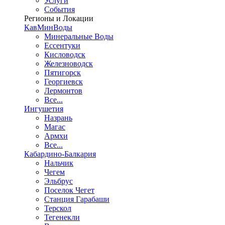
Услуги
События
Регионы и Локации
КавМинВоды
Минеральные Воды
Ессентуки
Кисловодск
Железноводск
Пятигорск
Георгиевск
Лермонтов
Все...
Ингушетия
Назрань
Магас
Армхи
Все...
Кабардино-Балкария
Нальчик
Чегем
Эльбрус
Поселок Чегет
Станция Гарабаши
Терскол
Тегенекли