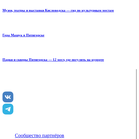
Музеи, театры и выставки Кисловодска — гид по культурным местам
Гора Машук в Пятигорске
Парки и скверы Пятигорска — 12 мест, где погулять на курорте
ENJOY-Кавказ — сообщество созданное опытными
туристами и гидами для того чтобы рассказать и показать
вам всю красоту Кавказа
Сообщество партнёров