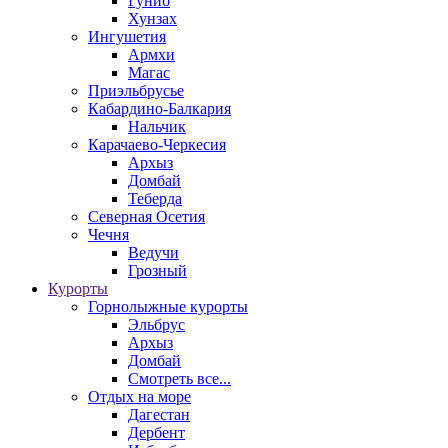
Гуниб
Хунзах
Ингушетия
Армхи
Магас
Приэльбрусье
Кабардино-Балкария
Нальчик
Карачаево-Черкесия
Архыз
Домбай
Теберда
Северная Осетия
Чечня
Ведучи
Грозный
Курорты
Горнолыжные курорты
Эльбрус
Архыз
Домбай
Смотреть все...
Отдых на море
Дагестан
Дербент