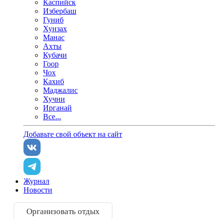
Каспийск
Избербаш
Гуниб
Хунзах
Манас
Ахты
Кубачи
Гоор
Чох
Кахиб
Маджалис
Хучни
Ирганай
Все...
Добавьте свой объект на сайт
Журнал
Новости
Организовать отдых