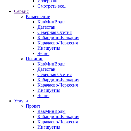
Избербаш
Смотреть все...
Сервис
Размещение
КавМинВоды
Дагестан
Северная Осетия
Кабардино-Балкария
Карачаево-Черкесия
Ингшуетия
Чечня
Питание
КавМинВоды
Дагестан
Северная Осетия
Кабардино-Балкария
Карачаево-Черкесия
Ингшуетия
Чечня
Услуги
Прокат
КавМинВоды
Кабардино-Балкария
Карачаево-Черкесия
Ингшуетия