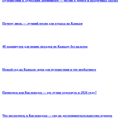
Путешествие к Худесским лабиринтам — честно о дороге и загадочных скалах
Почему июль — лучший месяц для отдыха на Кавказе
40 маршрутов для пеших походов по Кавказу без палаток
Новый год на Кавказе: идеи для путешествия и что необычного
Пятигорск или Кисловодск — где лучше отдохнуть в 2026 году?
Что посмотреть в Кисловодске — гид по достопримечательностям курорта