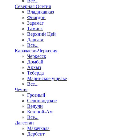
Все...
Северная Осетия
Владикавказ
Фиагдон
Зарамаг
Тамиск
Верхний Цей
Даргавс
Все...
Карачаево-Черкесия
Черкесск
Домбай
Архыз
Теберда
Маринское ущелье
Все...
Чечня
Грозный
Серноводское
Ведучи
Кезеной-Ам
Все...
Дагестан
Махачкала
Дербент