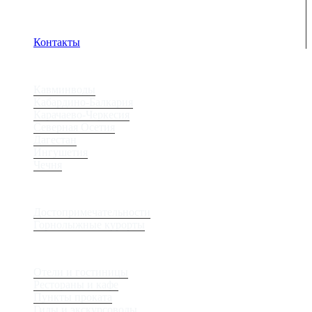
Адрес электронной почты защищен от спам-ботов.
Для просмотра адреса в браузере должен быть
включен Javascript.
Контакты
Регионы
Кавминводы
Кабардино-Балкария
Карачаево-Черкесия
Северная Осетия
Дагестан
Ингушетия
Чечня
Места
Достопримечательности
Горнолыжные курорты
Сервис
Отели и гостиницы
Рестораны и кафе
Пункты проката
Гиды и экскурсоводы