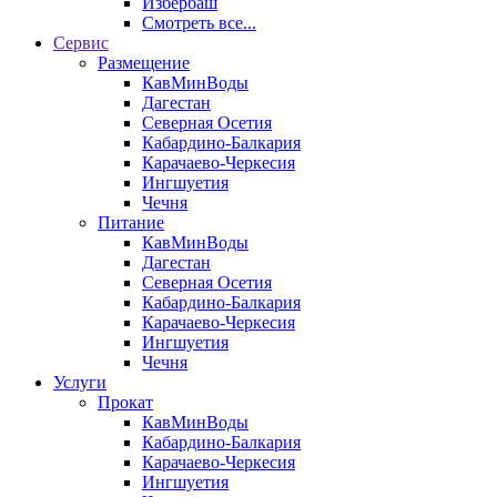
Избербаш
Смотреть все...
Сервис
Размещение
КавМинВоды
Дагестан
Северная Осетия
Кабардино-Балкария
Карачаево-Черкесия
Ингшуетия
Чечня
Питание
КавМинВоды
Дагестан
Северная Осетия
Кабардино-Балкария
Карачаево-Черкесия
Ингшуетия
Чечня
Услуги
Прокат
КавМинВоды
Кабардино-Балкария
Карачаево-Черкесия
Ингшуетия