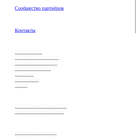
Сообщество партнёров
Адрес электронной почты защищен от спам-ботов.
Для просмотра адреса в браузере должен быть
включен Javascript.
Контакты
Регионы
Кавминводы
Кабардино-Балкария
Карачаево-Черкесия
Северная Осетия
Дагестан
Ингушетия
Чечня
Места
Достопримечательности
Горнолыжные курорты
Сервис
Отели и гостиницы
Рестораны и кафе