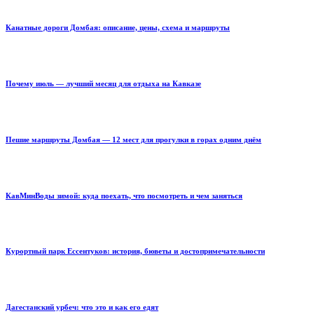
Канатные дороги Домбая: описание, цены, схема и маршруты
Почему июль — лучший месяц для отдыха на Кавказе
Пешие маршруты Домбая — 12 мест для прогулки в горах одним днём
КавМинВоды зимой: куда поехать, что посмотреть и чем заняться
Курортный парк Ессентуков: история, бюветы и достопримечательности
Дагестанский урбеч: что это и как его едят