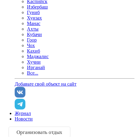
Каспийск
Избербаш
Гуниб
Хунзах
Манас
Ахты
Кубачи
Гоор
Чох
Кахиб
Маджалис
Хучни
Ирганай
Все...
Добавьте свой объект на сайт
Журнал
Новости
Организовать отдых