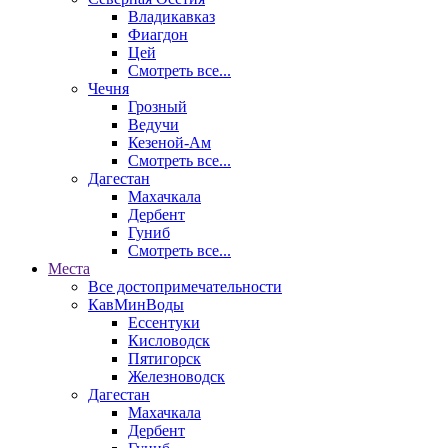
Владикавказ
Фиагдон
Цей
Смотреть все...
Чечня
Грозный
Ведучи
Кезеной-Ам
Смотреть все...
Дагестан
Махачкала
Дербент
Гуниб
Смотреть все...
Места
Все достопримечательности
КавМинВоды
Ессентуки
Кисловодск
Пятигорск
Железноводск
Дагестан
Махачкала
Дербент