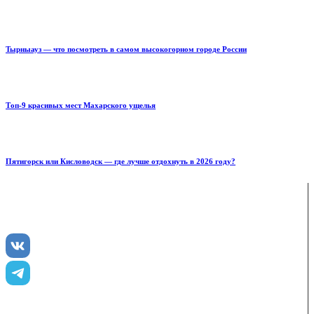
Тырныауз — что посмотреть в самом высокогорном городе России
Топ-9 красивых мест Махарского ущелья
Пятигорск или Кисловодск — где лучше отдохнуть в 2026 году?
ENJOY-Кавказ — сообщество созданное опытными
туристами и гидами для того чтобы рассказать и показать
вам всю красоту Кавказа