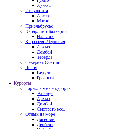
Гуниб
Хунзах
Ингушетия
Армхи
Магас
Приэльбрусье
Кабардино-Балкария
Нальчик
Карачаево-Черкесия
Архыз
Домбай
Теберда
Северная Осетия
Чечня
Ведучи
Грозный
Курорты
Горнолыжные курорты
Эльбрус
Архыз
Домбай
Смотреть все...
Отдых на море
Дагестан
Дербент