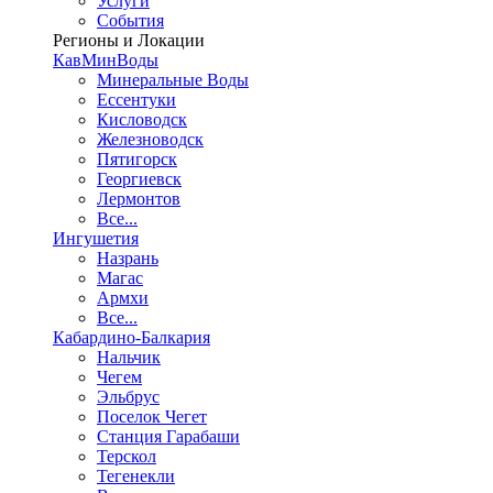
Услуги
События
Регионы и Локации
КавМинВоды
Минеральные Воды
Ессентуки
Кисловодск
Железноводск
Пятигорск
Георгиевск
Лермонтов
Все...
Ингушетия
Назрань
Магас
Армхи
Все...
Кабардино-Балкария
Нальчик
Чегем
Эльбрус
Поселок Чегет
Станция Гарабаши
Терскол
Тегенекли