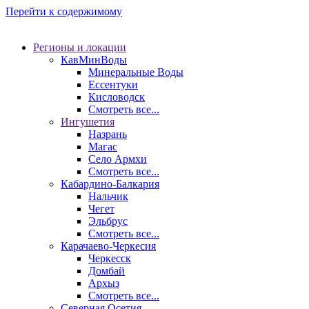
Перейти к содержимому
Регионы и локации
КавМинВоды
Минеральные Воды
Ессентуки
Кисловодск
Смотреть все...
Ингушетия
Назрань
Магас
Село Армхи
Смотреть все...
Кабардино-Балкария
Нальчик
Чегет
Эльбрус
Смотреть все...
Карачаево-Черкесия
Черкесск
Домбай
Архыз
Смотреть все...
Северная Осетия