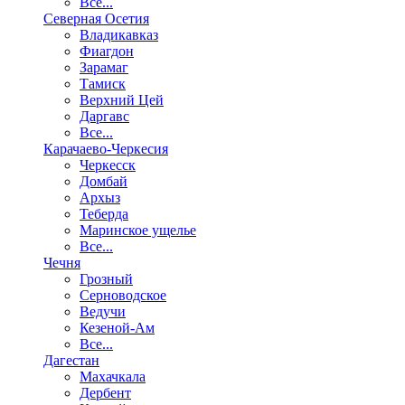
Все...
Северная Осетия
Владикавказ
Фиагдон
Зарамаг
Тамиск
Верхний Цей
Даргавс
Все...
Карачаево-Черкесия
Черкесск
Домбай
Архыз
Теберда
Маринское ущелье
Все...
Чечня
Грозный
Серноводское
Ведучи
Кезеной-Ам
Все...
Дагестан
Махачкала
Дербент