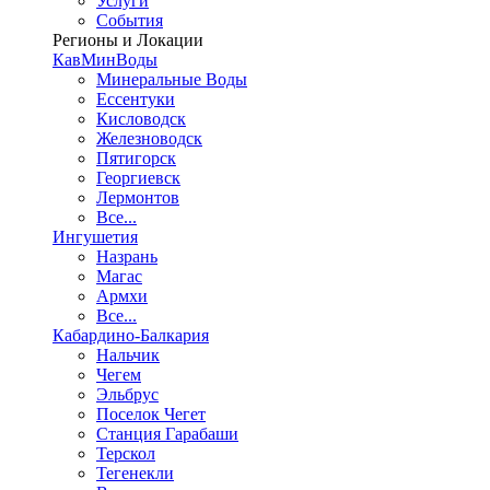
Услуги
События
Регионы и Локации
КавМинВоды
Минеральные Воды
Ессентуки
Кисловодск
Железноводск
Пятигорск
Георгиевск
Лермонтов
Все...
Ингушетия
Назрань
Магас
Армхи
Все...
Кабардино-Балкария
Нальчик
Чегем
Эльбрус
Поселок Чегет
Станция Гарабаши
Терскол
Тегенекли