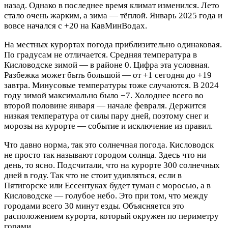
назад. Однако в последнее время климат изменился. Лето
стало очень жарким, а зима — тёплой. Январь 2025 года и
вовсе начался с +20 на КавМинВодах.
На местных курортах погода приблизительно одинаковая.
По градусам не отличается. Средняя температура в
Кисловодске зимой — в районе 0. Цифра эта условная.
Разбежка может быть большой — от +1 сегодня до +19
завтра. Минусовые температуры тоже случаются. В 2024
году зимой максимально было −7. Холоднее всего во
второй половине января — начале февраля. Держится
низкая температура от силы пару дней, поэтому снег и
морозы на курорте — событие и исключение из правил.
Что давно норма, так это солнечная погода. Кисловодск
не просто так называют городом солнца. Здесь что ни
день, то ясно. Подсчитали, что на курорте 300 солнечных
дней в году. Так что не стоит удивляться, если в
Пятигорске или Ессентуках будет туман с моросью, а в
Кисловодске — голубое небо. Это при том, что между
городами всего 30 минут езды. Объясняется это
расположением курорта, который окружен по периметру
горами.