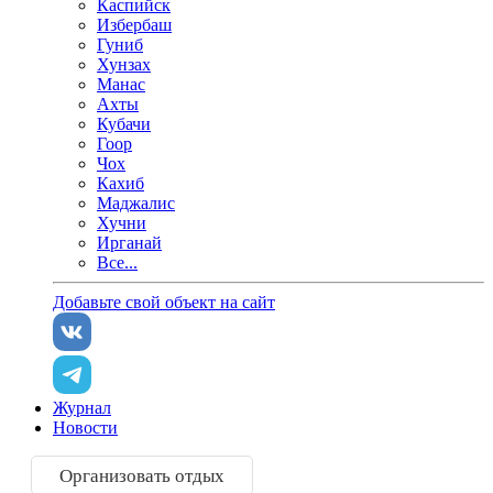
Каспийск
Избербаш
Гуниб
Хунзах
Манас
Ахты
Кубачи
Гоор
Чох
Кахиб
Маджалис
Хучни
Ирганай
Все...
Добавьте свой объект на сайт
Журнал
Новости
Организовать отдых