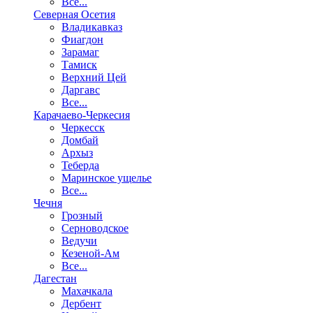
Все...
Северная Осетия
Владикавказ
Фиагдон
Зарамаг
Тамиск
Верхний Цей
Даргавс
Все...
Карачаево-Черкесия
Черкесск
Домбай
Архыз
Теберда
Маринское ущелье
Все...
Чечня
Грозный
Серноводское
Ведучи
Кезеной-Ам
Все...
Дагестан
Махачкала
Дербент