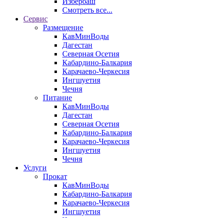
Избербаш
Смотреть все...
Сервис
Размещение
КавМинВоды
Дагестан
Северная Осетия
Кабардино-Балкария
Карачаево-Черкесия
Ингшуетия
Чечня
Питание
КавМинВоды
Дагестан
Северная Осетия
Кабардино-Балкария
Карачаево-Черкесия
Ингшуетия
Чечня
Услуги
Прокат
КавМинВоды
Кабардино-Балкария
Карачаево-Черкесия
Ингшуетия