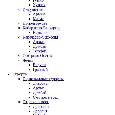
Гуниб
Хунзах
Ингушетия
Армхи
Магас
Приэльбрусье
Кабардино-Балкария
Нальчик
Карачаево-Черкесия
Архыз
Домбай
Теберда
Северная Осетия
Чечня
Ведучи
Грозный
Курорты
Горнолыжные курорты
Эльбрус
Архыз
Домбай
Смотреть все...
Отдых на море
Дагестан
Дербент