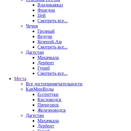
Владикавказ
Фиагдон
Цей
Смотреть все...
Чечня
Грозный
Ведучи
Кезеной-Ам
Смотреть все...
Дагестан
Махачкала
Дербент
Гуниб
Смотреть все...
Места
Все достопримечательности
КавМинВоды
Ессентуки
Кисловодск
Пятигорск
Железноводск
Дагестан
Махачкала
Дербент