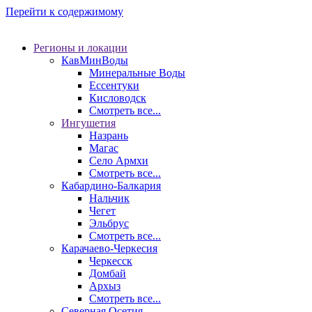
Перейти к содержимому
Регионы и локации
КавМинВоды
Минеральные Воды
Ессентуки
Кисловодск
Смотреть все...
Ингушетия
Назрань
Магас
Село Армхи
Смотреть все...
Кабардино-Балкария
Нальчик
Чегет
Эльбрус
Смотреть все...
Карачаево-Черкесия
Черкесск
Домбай
Архыз
Смотреть все...
Северная Осетия