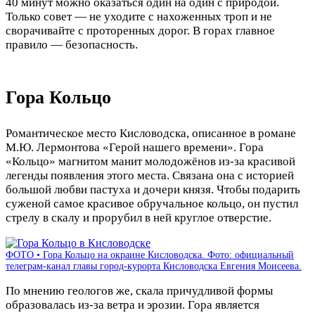
40 минут можно оказаться один на один с природой.
Только совет — не уходите с нахоженных троп и не
сворачивайте с проторенных дорог. В горах главное
правило — безопасность.
Гора Кольцо
Романтическое место Кисловодска, описанное в романе
М.Ю. Лермонтова «Герой нашего времени». Гора
«Кольцо» магнитом манит молодожёнов из-за красивой
легенды появления этого места. Связана она с историей
большой любви пастуха и дочери князя. Чтобы подарить
суженой самое красивое обручальное кольцо, он пустил
стрелу в скалу и прорубил в ней круглое отверстие.
ФОТО • Гора Кольцо на окраине Кисловодска. Фото: официальный
телеграм-канал главы город-курорта Кисловодска Евгения Моисеева.
По мнению геологов же, скала причудливой формы
образовалась из-за ветра и эрозии. Гора является