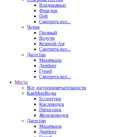
Владикавказ
Фиагдон
Цей
Смотреть все...
Чечня
Грозный
Ведучи
Кезеной-Ам
Смотреть все...
Дагестан
Махачкала
Дербент
Гуниб
Смотреть все...
Места
Все достопримечательности
КавМинВоды
Ессентуки
Кисловодск
Пятигорск
Железноводск
Дагестан
Махачкала
Дербент