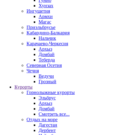
Гуниб
Хунзах
Ингушетия
Армхи
Магас
Приэльбрусье
Кабардино-Балкария
Нальчик
Карачаево-Черкесия
Архыз
Домбай
Теберда
Северная Осетия
Чечня
Ведучи
Грозный
Курорты
Горнолыжные курорты
Эльбрус
Архыз
Домбай
Смотреть все...
Отдых на море
Дагестан
Дербент