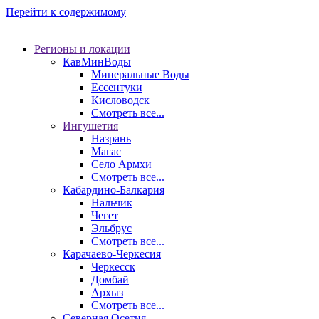
Перейти к содержимому
Регионы и локации
КавМинВоды
Минеральные Воды
Ессентуки
Кисловодск
Смотреть все...
Ингушетия
Назрань
Магас
Село Армхи
Смотреть все...
Кабардино-Балкария
Нальчик
Чегет
Эльбрус
Смотреть все...
Карачаево-Черкесия
Черкесск
Домбай
Архыз
Смотреть все...
Северная Осетия