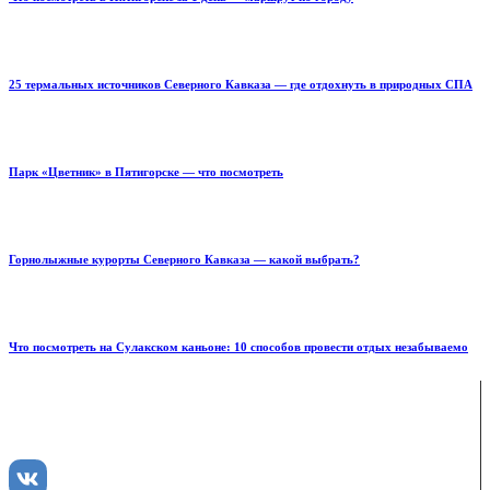
25 термальных источников Северного Кавказа — где отдохнуть в природных СПА
Парк «Цветник» в Пятигорске — что посмотреть
Горнолыжные курорты Северного Кавказа — какой выбрать?
Что посмотреть на Сулакском каньоне: 10 способов провести отдых незабываемо
ENJOY-Кавказ — сообщество созданное опытными
туристами и гидами для того чтобы рассказать и показать
вам всю красоту Кавказа