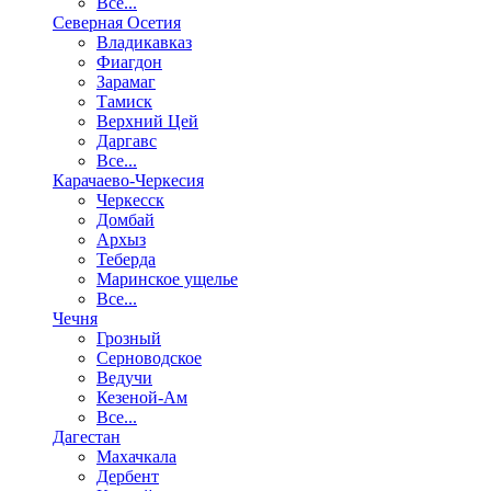
Все...
Северная Осетия
Владикавказ
Фиагдон
Зарамаг
Тамиск
Верхний Цей
Даргавс
Все...
Карачаево-Черкесия
Черкесск
Домбай
Архыз
Теберда
Маринское ущелье
Все...
Чечня
Грозный
Серноводское
Ведучи
Кезеной-Ам
Все...
Дагестан
Махачкала
Дербент