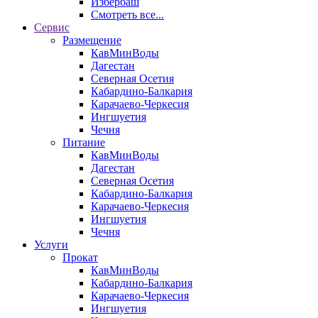
Избербаш
Смотреть все...
Сервис
Размещение
КавМинВоды
Дагестан
Северная Осетия
Кабардино-Балкария
Карачаево-Черкесия
Ингшуетия
Чечня
Питание
КавМинВоды
Дагестан
Северная Осетия
Кабардино-Балкария
Карачаево-Черкесия
Ингшуетия
Чечня
Услуги
Прокат
КавМинВоды
Кабардино-Балкария
Карачаево-Черкесия
Ингшуетия