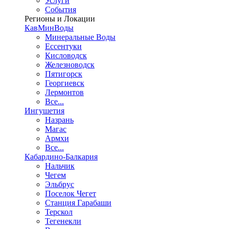
Услуги
События
Регионы и Локации
КавМинВоды
Минеральные Воды
Ессентуки
Кисловодск
Железноводск
Пятигорск
Георгиевск
Лермонтов
Все...
Ингушетия
Назрань
Магас
Армхи
Все...
Кабардино-Балкария
Нальчик
Чегем
Эльбрус
Поселок Чегет
Станция Гарабаши
Терскол
Тегенекли