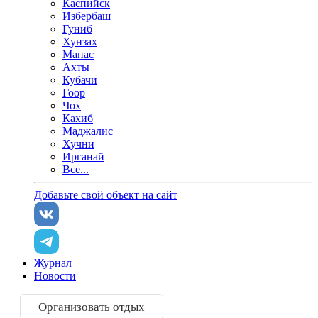
Каспийск
Избербаш
Гуниб
Хунзах
Манас
Ахты
Кубачи
Гоор
Чох
Кахиб
Маджалис
Хучни
Ирганай
Все...
Добавьте свой объект на сайт
Журнал
Новости
Организовать отдых