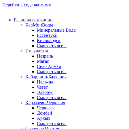
Перейти к содержимому
Регионы и локации
КавМинВоды
Минеральные Воды
Ессентуки
Кисловодск
Смотреть все...
Ингушетия
Назрань
Магас
Село Армхи
Смотреть все...
Кабардино-Балкария
Нальчик
Чегет
Эльбрус
Смотреть все...
Карачаево-Черкесия
Черкесск
Домбай
Архыз
Смотреть все...
Северная Осетия