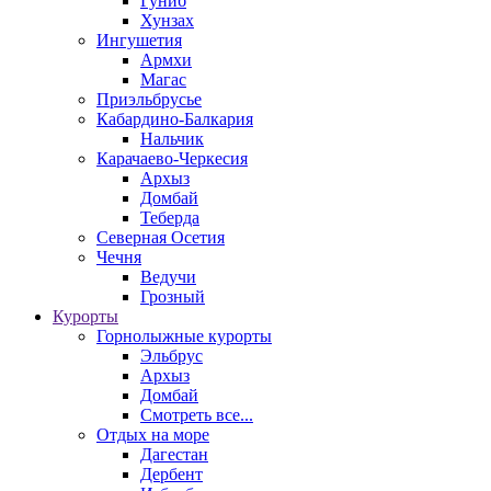
Гуниб
Хунзах
Ингушетия
Армхи
Магас
Приэльбрусье
Кабардино-Балкария
Нальчик
Карачаево-Черкесия
Архыз
Домбай
Теберда
Северная Осетия
Чечня
Ведучи
Грозный
Курорты
Горнолыжные курорты
Эльбрус
Архыз
Домбай
Смотреть все...
Отдых на море
Дагестан
Дербент