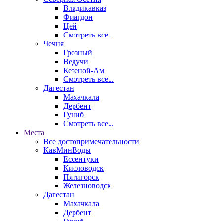
Владикавказ
Фиагдон
Цей
Смотреть все...
Чечня
Грозный
Ведучи
Кезеной-Ам
Смотреть все...
Дагестан
Махачкала
Дербент
Гуниб
Смотреть все...
Места
Все достопримечательности
КавМинВоды
Ессентуки
Кисловодск
Пятигорск
Железноводск
Дагестан
Махачкала
Дербент