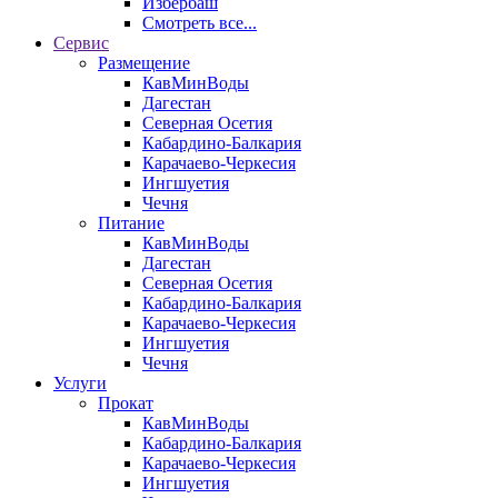
Избербаш
Смотреть все...
Сервис
Размещение
КавМинВоды
Дагестан
Северная Осетия
Кабардино-Балкария
Карачаево-Черкесия
Ингшуетия
Чечня
Питание
КавМинВоды
Дагестан
Северная Осетия
Кабардино-Балкария
Карачаево-Черкесия
Ингшуетия
Чечня
Услуги
Прокат
КавМинВоды
Кабардино-Балкария
Карачаево-Черкесия
Ингшуетия