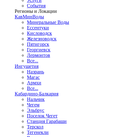
Услуги
События
Регионы и Локации
КавМинВоды
Минеральные Воды
Ессентуки
Кисловодск
Железноводск
Пятигорск
Георгиевск
Лермонтов
Все...
Ингушетия
Назрань
Магас
Армхи
Все...
Кабардино-Балкария
Нальчик
Чегем
Эльбрус
Поселок Чегет
Станция Гарабаши
Терскол
Тегенекли