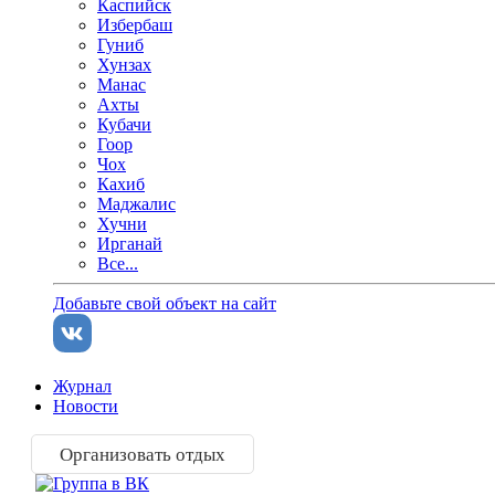
Каспийск
Избербаш
Гуниб
Хунзах
Манас
Ахты
Кубачи
Гоор
Чох
Кахиб
Маджалис
Хучни
Ирганай
Все...
Добавьте свой объект на сайт
Журнал
Новости
Организовать отдых