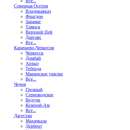
Все...
Северная Осетия
Владикавказ
Фиагдон
Зарамаг
Тамиск
Верхний Цей
Даргавс
Все...
Карачаево-Черкесия
Черкесск
Домбай
Архыз
Теберда
Маринское ущелье
Все...
Чечня
Грозный
Серноводское
Ведучи
Кезеной-Ам
Все...
Дагестан
Махачкала
Дербент